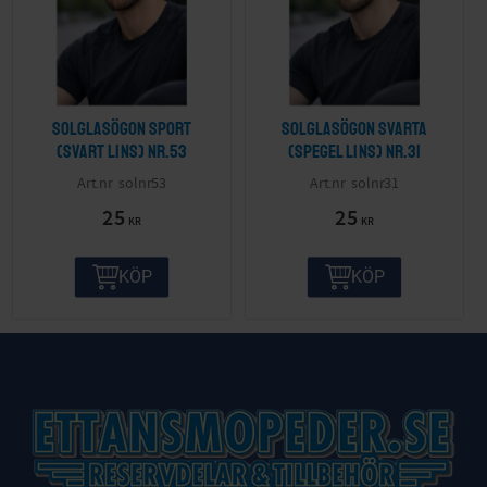
Solglasögon sport
Solglasögon svarta
(svart lins) nr.53
(spegel lins) nr.31
solnr53
solnr31
25
25
KR
KR
KÖP
KÖP