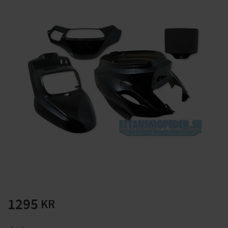
Solglasögon 5 pack
Montage/Arbetshandsk
e Hanvo PE304 1 par
solnr50-2
ETH01m
125
20
KR
KR
KÖP
KÖP
1295
KR