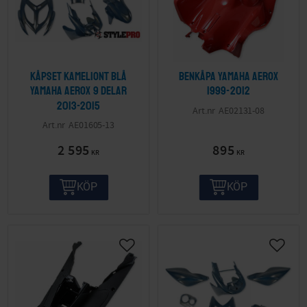
Kåpset Kameliont blå
Benkåpa Yamaha Aerox
Yamaha Aerox 9 delar
1999-2012
2013-2015
AE02131-08
AE01605-13
2 595
895
KR
KR
KÖP
KÖP