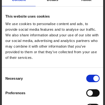
This website uses cookies
We use cookies to personalise content and ads, to
provide social media features and to analyse our traffic.
Sotsats Yamaha Aerox
Vattenpumpsimpeller
We also share information about your use of our site with
mfl 47mm
Derbi , Gilera
our social media, advertising and analytics partners who
BW302201
DS0827010
may combine it with other information that you’ve
95
75
provided to them or that they’ve collected from your use
KR
KR
of their services.
KÖP
KÖP
C
Necessary
o
n
s
Preferences
e
n