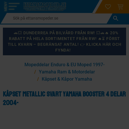
login
ÖNSKELI
KUND
Meny
🚗💥 DUNDERREA PÅ BILVÅRD FRÅN RW! 💥🚗🔥 20%
RABATT PÅ HELA SORTIMENTET FRÅN RW! 🔥⏳ FÖRST
TILL KVARN – BEGRÄNSAT ANTAL! 👉 KLICKA HÄR OCH
FYNDA!
×
Mopeddelar Enduro & EU Moped 1997-
KANSKE NÅGON AV DESSA PRODUKTER KAN INTRESSERA
Yamaha Ram & Motordelar
DIG?
Kåpset & Kåpor Yamaha
Kåpset Metallic svart Yamaha Booster 4 delar
2004-
87
%