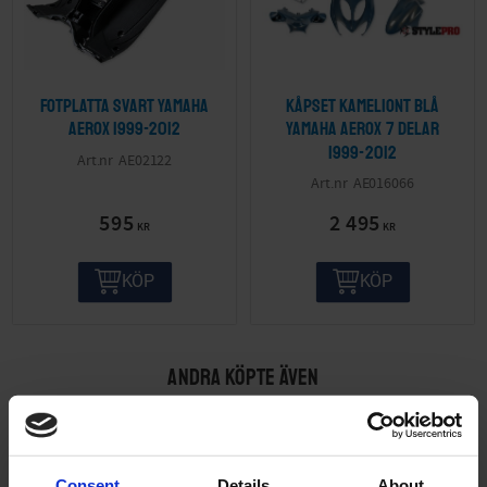
Fotplatta Svart Yamaha
Kåpset Kameliont Blå
Aerox 1999-2012
Yamaha Aerox 7 delar
1999-2012
AE02122
AE016066
595
2 495
KR
KR
KÖP
KÖP
ANDRA KÖPTE ÄVEN
Consent
Details
About