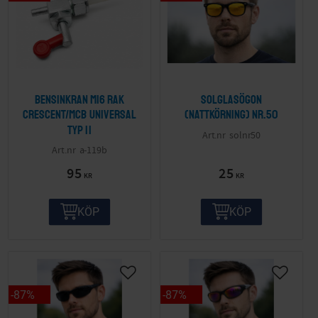
Bensinkran M16 Rak
Solglasögon
Crescent/MCB Universal
(nattkörning) nr.50
Typ II
solnr50
a-119b
95
25
KR
KR
KÖP
KÖP
87
%
87
%