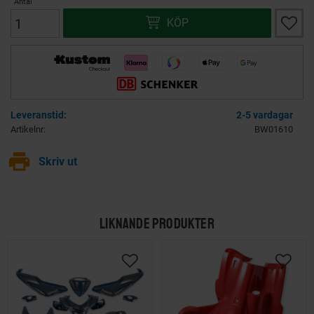
Antal
Lägg ti
KÖP
2-5 vardagar
Artikelnr
BW01610
print
Skriv ut
LIKNANDE PRODUKTER