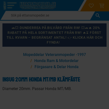
login
ÖNSKELI
KUND
Meny
🚗💥 DUNDERREA PÅ BILVÅRD FRÅN RW! 💥🚗🔥 20%
RABATT PÅ HELA SORTIMENTET FRÅN RW! 🔥⏳ FÖRST
TILL KVARN – BEGRÄNSAT ANTAL! 👉 KLICKA HÄR OCH
FYNDA!
×
Mopeddelar Veteranmopeder -1997
KANSKE NÅGON AV DESSA PRODUKTER KAN INTRESSERA
Honda Ram & Motordelar
DIG?
Förgasare & Delar Honda
Insug 20mm Honda MT/MB klämfäste
87
%
Diameter 20mm. Passar Honda MT/MB.