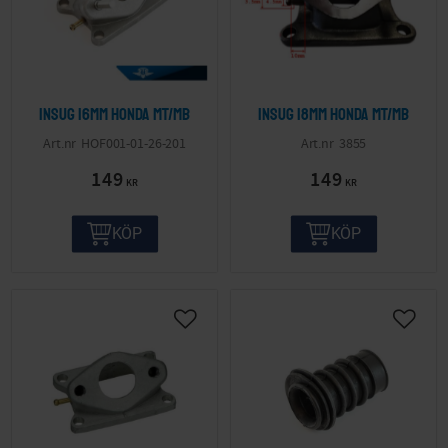
Insug 16mm Honda MT/MB
Insug 18mm Honda MT/MB
HOF001-01-26-201
3855
149
149
KR
KR
KÖP
KÖP