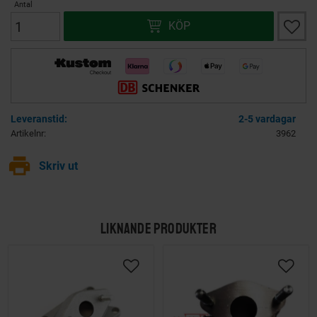
Antal
Lägg ti
KÖP
2-5 vardagar
Artikelnr
3962
print
Skriv ut
LIKNANDE PRODUKTER