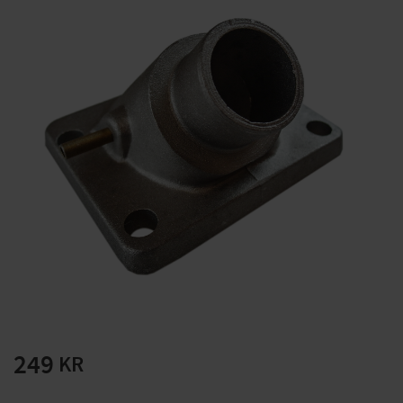
Solglasögon 5 pack
Montage/Arbetshandsk
e Hanvo PE304 1 par
solnr50-2
ETH01m
125
20
KR
KR
KÖP
KÖP
249
KR