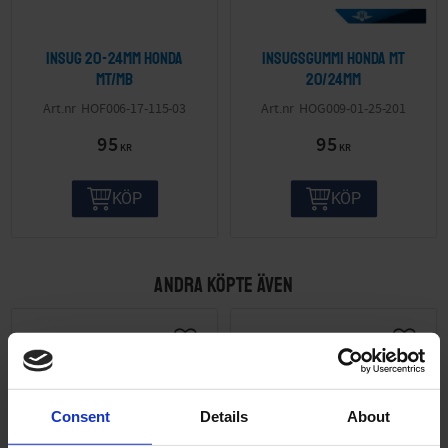
Insug 20-24mm Honda
Insugsgummi Honda MT
MT/MB
20/24mm
HOF006-17-115-03
HOG009-01-25-201
95
95
KR
KR
KÖP
KÖP
ANDRA KÖPTE ÄVEN
Consent
Details
About