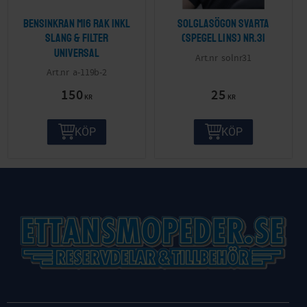
Bensinkran M16 Rak inkl
Solglasögon svarta
slang & filter
(spegel lins) nr.31
Universal
solnr31
a-119b-2
150
25
KR
KR
KÖP
KÖP