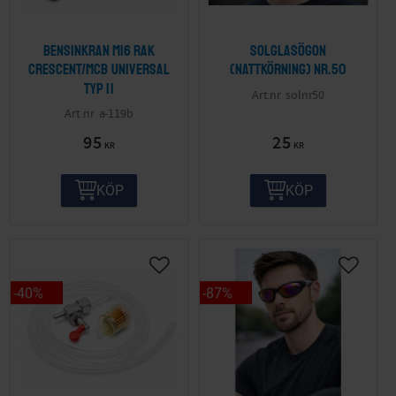
Bensinkran M16 Rak
Solglasögon
Crescent/MCB Universal
(nattkörning) nr.50
Typ II
solnr50
a-119b
95
25
KR
KR
KÖP
KÖP
40
%
87
%