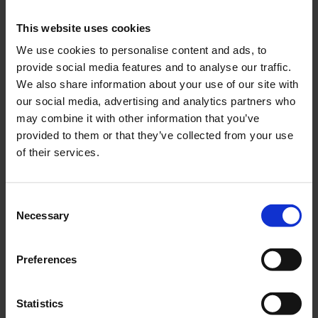
This website uses cookies
We use cookies to personalise content and ads, to
Insugspackning
Membranpackning Honda
provide social media features and to analyse our traffic.
Honda/Yamaha 20mm
MT
We also share information about your use of our site with
HOP003-17-116-02
HOP020-17-118-02
our social media, advertising and analytics partners who
95
20
may combine it with other information that you’ve
KR
KR
provided to them or that they’ve collected from your use
of their services.
KÖP
KÖP
C
Necessary
o
n
s
Preferences
e
n
t
Statistics