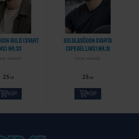
gon guld (svart
Solglasögon svarta
ins) nr.33
(spegel lins) nr.31
solnr33
solnr31
25
25
KR
KR
KÖP
KÖP