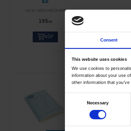
ILO
LR013-60-22-605
195
149
KR
KR
KÖP
KÖP
Consent
This website uses cookies
We use cookies to personalis
information about your use of
other information that you’ve
C
Necessary
o
n
s
e