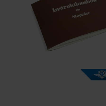
Solglasögon 5
Montage/Arbetshandske
Hanvo PE304 1 par
solnr50
ETH01m
125
20
KR
KR
KÖP
KÖP