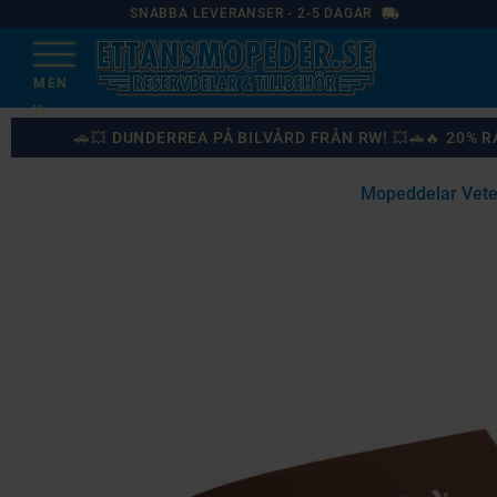
local_shipping
SNABBA LEVERANSER - 2-5 DAGAR
🚗💥 DUNDERREA PÅ BILVÅRD FRÅN RW! 💥🚗🔥 20%
Mopeddelar Vet
87
%