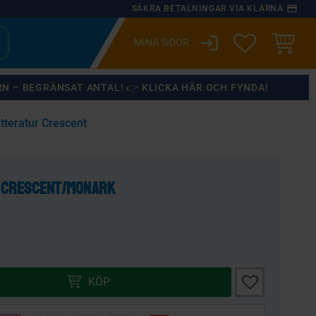
payment
SÄKRA BETALNINGAR VIA KLARNA
login
ÖNSKELISTA
KUNDVA
RN – BEGRÄNSAT ANTAL! 👉 KLICKA HÄR OCH FYNDA!
itteratur Crescent
×
 Crescent/Monark
Lägg till i önsk
KÖP