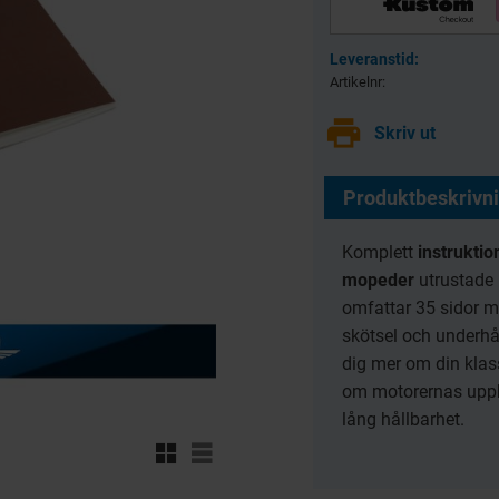
 pack
Trådlösa hörlurar F9
Gri
Bluetooth 5:1
Artikelnr
-2
8720070
print
79
Skriv ut
KR
Produktbeskrivn
KÖP
Komplett
instrukti
mopeder
utrustade
omfattar 35 sidor m
skötsel och underhåll
dig mer om din klas
om motorernas uppbyg
lång hållbarhet.
Rutnätsvy
Listvy