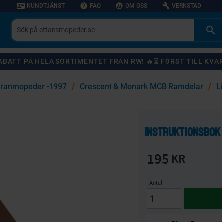
contact_mail
help
supervised_user_circle
build
KUNDTJÄNST
FAQ
OM OSS
VERKSTAD
 RABATT PÅ HELA SORTIMENTET FRÅN RW! 🔥⏳ FÖRST TILL KVA
eranmopeder -1997
Crescent & Monark MCB Ramdelar
L
KANSKE NÅGON AV DESSA PRODUKTER KAN INTRESSERA DIG?
Instruktionsbok
59
%
20
%
195
KR
Antal