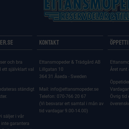
er.se
Kontakt
Öppett
ser och bra
Ettansmopeder & Trädgård AB
Ettansmo
l ett självklart val
Lillgatan 10
Året runt
364 31 Åseda - Sweden
Öppetider
dateras ständigt
Mail: info@ettansmopeder.se
Vardagar
ter.
Telefon: 070-766 20 67
Övrig tid 
(Vi besvarar ert samtal i mån av
överens
tid vardagar 9.00-14.00)
 säljer i vår
 inte garantera