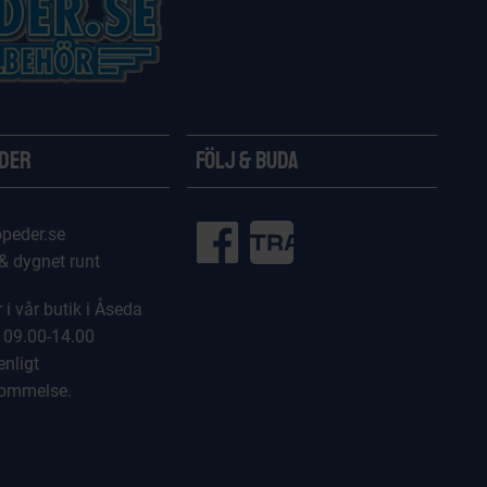
ider
Följ & Buda
peder.se
 & dygnet runt
 i vår butik i Åseda
 09.00-14.00
enligt
kommelse.