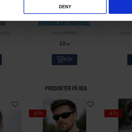
DENY
og Sachs
Slangklämma 8mm
Packnin
0/4
bensinslang Universal
19-301
BES0062
10
KR
KÖP
PRODUKTER PÅ REA
87
%
87
%