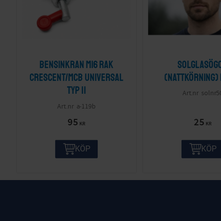
Bensinkran M16 Rak
Solglasög
Crescent/MCB Universal
(nattkörning)
Typ II
solnr5
a-119b
95
25
KR
KR
KÖP
KÖP