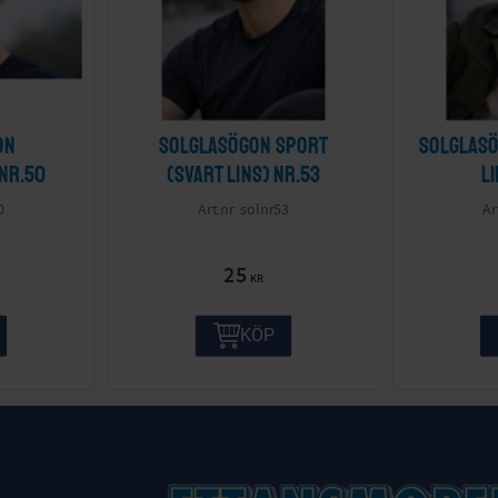
on
Solglasögon sport
Solglasö
 nr.50
(svart lins) nr.53
l
0
solnr53
25
KR
KÖP