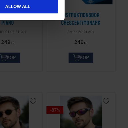
ALLOW ALL
gssats ILO G50
Instruktionsbok
Piano
Crescent/Monark
IP001-02-31-201
60-21-601
249
249
KR
KR
KÖP
KÖP
87
%