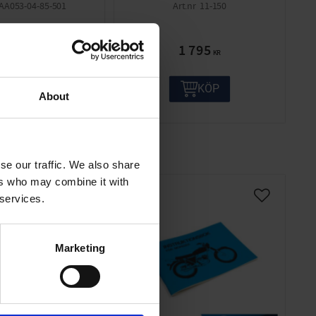
AA053-04-85-501
11-150
295
1 795
KR
KR
KÖP
KÖP
About
se our traffic. We also share
ers who may combine it with
 services.
Marketing