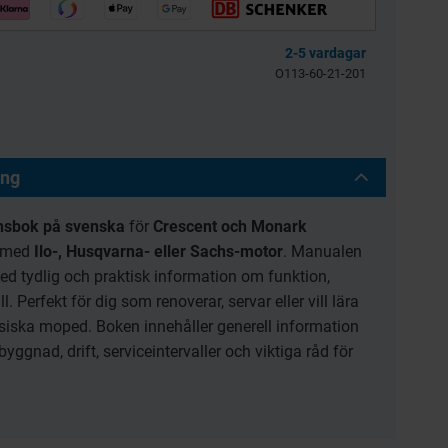
llkol 2.5kg
Bensinfilter rund
transparent 6mm
2-5 vardagar
Universal
O113-60-21-201
3256-203601
BES039-04-54-301
39
30
KR
KR
ing
KÖP
KÖP
onsbok på svenska
för
Crescent och Monark
 med
Ilo-, Husqvarna- eller Sachs-motor
. Manualen
ed tydlig och praktisk information om funktion,
. Perfekt för dig som renoverar, servar eller vill lära
siska moped. Boken innehåller generell information
gnad, drift, serviceintervaller och viktiga råd för