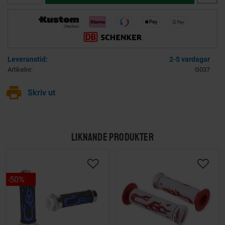
2-5 vardagar
Artikelnr
G037
print
Skriv ut
LIKNANDE PRODUKTER
50
%