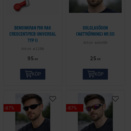
Bensinkran M16 Rak
Solglasögon
Crescent/MCB Universal
(nattkörning) nr.50
Typ II
solnr50
a-119b
95
25
KR
KR
KÖP
KÖP
87
%
87
%