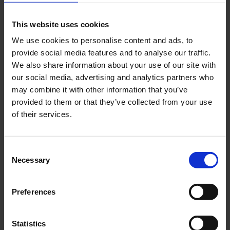
This website uses cookies
Fotpinnegummi 14mm
Fotpinnegummi 18mm
We use cookies to personalise content and ads, to
Sachs/MCB klassisk
Universal 1par
provide social media features and to analyse our traffic.
modell
126S-02-57-101
We also share information about your use of our site with
02-58-103
our social media, advertising and analytics partners who
may combine it with other information that you’ve
169
120
KR
KR
provided to them or that they’ve collected from your use
of their services.
KÖP
KÖP
C
Necessary
o
n
s
Preferences
e
n
t
Statistics