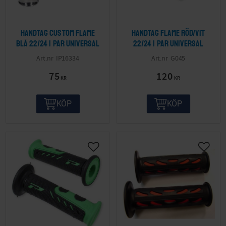
Handtag Custom flame
Handtag flame röd/vit
blå 22/24 1 par Universal
22/24 1 par Universal
IP16334
G045
75
120
KR
KR
KÖP
KÖP