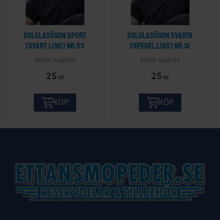
Solglasögon sport
Solglasögon svarta
(svart lins) nr.53
(spegel lins) nr.31
solnr53
solnr31
25
25
KR
KR
KÖP
KÖP