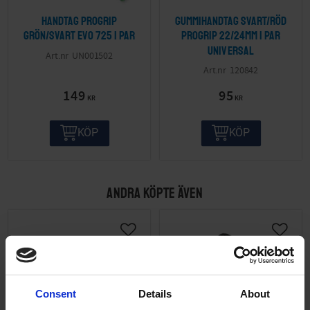
Handtag Progrip
Gummihandtag Svart/röd
grön/svart EVO 725 1 par
Progrip 22/24mm 1 par
Universal
UN001502
120842
149
95
KR
KR
KÖP
KÖP
ANDRA KÖPTE ÄVEN
Consent
Details
About