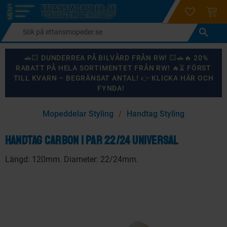
login
ÖNSKELI
KUND
Meny
🚗💥 DUNDERREA PÅ BILVÅRD FRÅN RW! 💥🚗🔥 20%
RABATT PÅ HELA SORTIMENTET FRÅN RW! 🔥⏳ FÖRST
TILL KVARN – BEGRÄNSAT ANTAL! 👉 KLICKA HÄR OCH
FYNDA!
×
Mopeddelar Styling
Handtag Styling
KANSKE NÅGON AV DESSA PRODUKTER KAN INTRESSERA
DIG?
Handtag Carbon 1 par 22/24 Universal
Längd: 120mm. Diameter: 22/24mm.
87
%