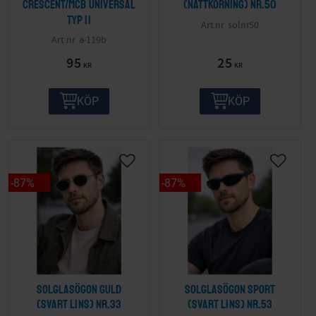
Crescent/MCB Universal
(nattkörning) nr.50
Typ II
solnr50
a-119b
95
25
KR
KR
KÖP
KÖP
87
%
87
%
Solglasögon guld
Solglasögon sport
(svart lins) nr.33
(svart lins) nr.53