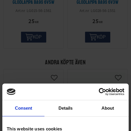
Glödlampa BA9S 6V5W
Glödlampa BA9S 6V3W
LG015-56-1561
LG028-56-1551
25
25
KR
KR
KÖP
KÖP
ANDRA KÖPTE ÄVEN
Consent
Details
About
This website uses cookies