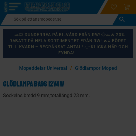
login
ÖNSKELI
KUND
Meny
🚗💥 DUNDERREA PÅ BILVÅRD FRÅN RW! 💥🚗🔥 20%
RABATT PÅ HELA SORTIMENTET FRÅN RW! 🔥⏳ FÖRST
TILL KVARN – BEGRÄNSAT ANTAL! 👉 KLICKA HÄR OCH
FYNDA!
×
Mopeddelar Universal
Glödlampor Moped
KANSKE NÅGON AV DESSA PRODUKTER KAN INTRESSERA
DIG?
Glödlampa BA9S 12V4W
Sockelns bredd 9 mm,totallängd 23 mm.
87
%