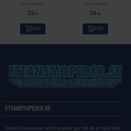
solnr33
solnr53
25
25
KR
KR
KÖP
KÖP
Ettansmopeder.se
Snabba leveranser och bra priser gör det till ett självklart