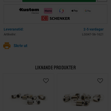
2-5 vardagar
Artikelnr
LG047-56-1621
print
Skriv ut
LIKNANDE PRODUKTER