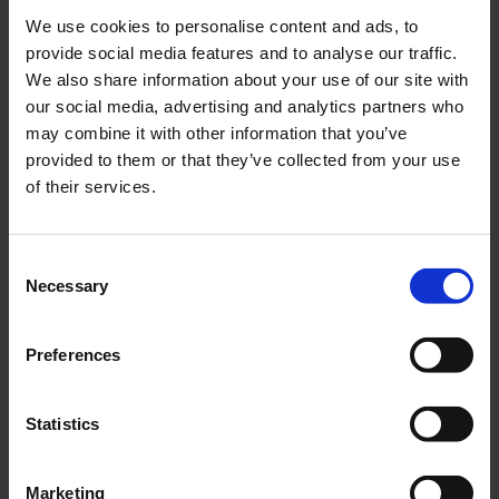
Glödlampa BA20D
Ljusomkopplare 3vägs
We use cookies to personalise content and ads, to
6V15/15W
inkl kablage Universal
provide social media features and to analyse our traffic.
LG023-56-1111
4092
We also share information about your use of our site with
40
249
our social media, advertising and analytics partners who
KR
KR
may combine it with other information that you’ve
provided to them or that they’ve collected from your use
KÖP
KÖP
of their services.
C
Necessary
o
n
s
Preferences
e
n
t
Statistics
S
Glödlampa BA20D
Bensinslang svart
e
6V25/25W
5x7mm Universal
Marketing