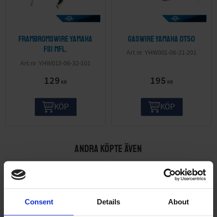
Frambromswire Yamaha
Gaswire Yamaha DT50
FS1 mfl.
YHW001-06-21-201
YHW013-06-32-101
129
195
KR
KR
KÖP
KÖP
ANDRA KÖPTE ÄVEN
Consent
Details
About