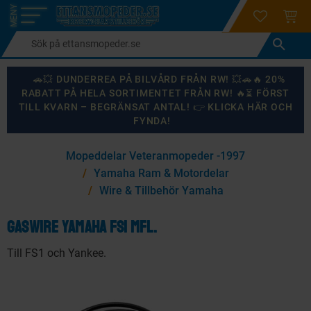
login
ÖNSKELI
KUND
Meny
🚗💥 DUNDERREA PÅ BILVÅRD FRÅN RW! 💥🚗🔥 20%
RABATT PÅ HELA SORTIMENTET FRÅN RW! 🔥⏳ FÖRST
TILL KVARN – BEGRÄNSAT ANTAL! 👉 KLICKA HÄR OCH
FYNDA!
×
Mopeddelar Veteranmopeder -1997
KANSKE NÅGON AV DESSA PRODUKTER KAN INTRESSERA
Yamaha Ram & Motordelar
DIG?
Wire & Tillbehör Yamaha
Gaswire Yamaha FS1 mfl.
87
%
Till FS1 och Yankee.