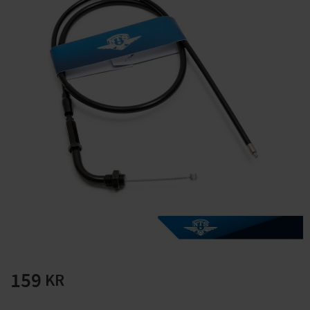
Solglasögon 5 pack
Montage/Arbetshandsk
e Hanvo PE304 1 par
solnr50-2
ETH01m
125
20
KR
KR
KÖP
KÖP
159
KR