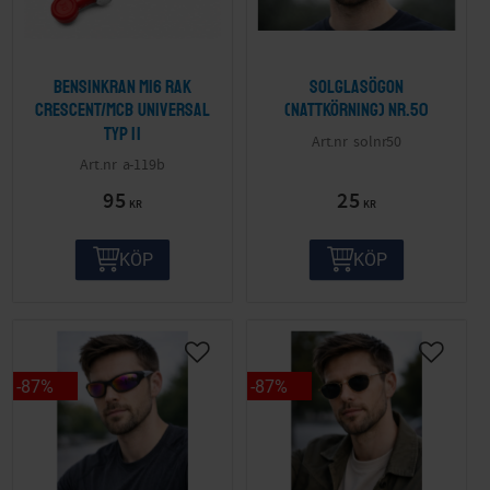
Bensinkran M16 Rak
Solglasögon
Crescent/MCB Universal
(nattkörning) nr.50
Typ II
solnr50
a-119b
95
25
KR
KR
KÖP
KÖP
87
%
87
%