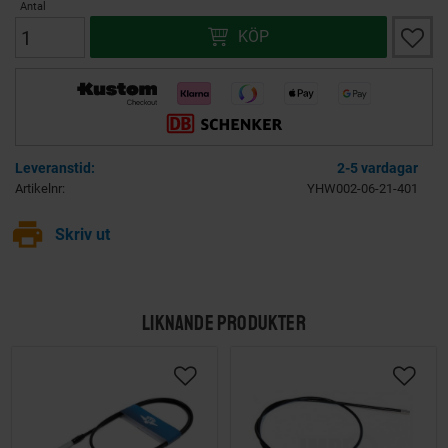
Antal
Lägg ti
KÖP
2-5 vardagar
Artikelnr
YHW002-06-21-401
print
Skriv ut
LIKNANDE PRODUKTER