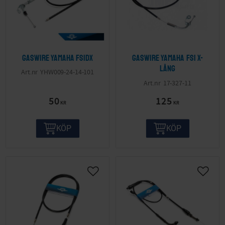
Gaswire Yamaha FS1DX
Gaswire Yamaha FS1 X-
lång
YHW009-24-14-101
17-327-11
50
125
KR
KR
KÖP
KÖP