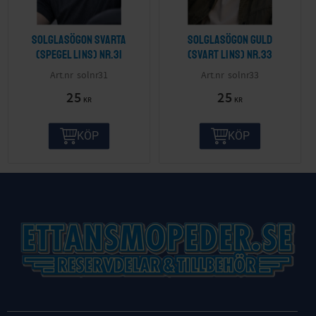
Solglasögon svarta
Solglasögon guld
(spegel lins) nr.31
(svart lins) nr.33
solnr31
solnr33
25
25
KR
KR
KÖP
KÖP