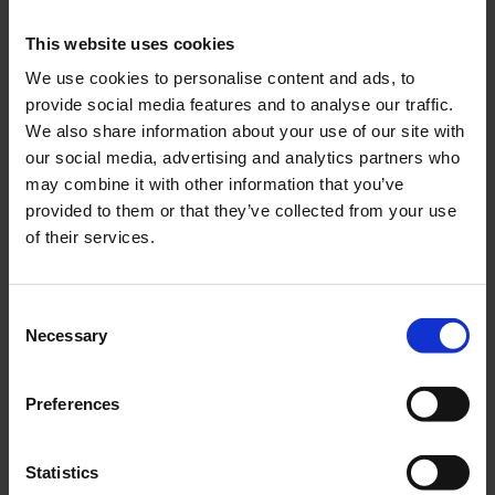
This website uses cookies
We use cookies to personalise content and ads, to
provide social media features and to analyse our traffic.
Kopplingswire Yamaha
Förgasargummi Yamaha
We also share information about your use of our site with
FS1 mfl.
FS1
our social media, advertising and analytics partners who
YHW014-06-32-301
YHF020-01-25-602
may combine it with other information that you’ve
129
49
provided to them or that they’ve collected from your use
KR
KR
of their services.
KÖP
KÖP
C
Necessary
o
n
s
Preferences
e
n
t
Statistics