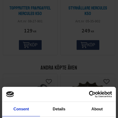
Toppmutter framgaffel
Styrhållare Hercules
Hercules K50
K50
08-27-901
05-35-902
129
249
KR
KR
KÖP
KÖP
ANDRA KÖPTE ÄVEN
Consent
Details
About