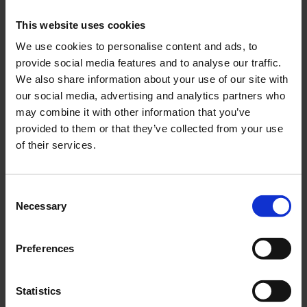
This website uses cookies
Chokefjäder Dellorto
Framdrev Honda
We use cookies to personalise content and ads, to
Amigo/Novio/PC50/PS50
BG0056
15 kugg
provide social media features and to analyse our traffic.
We also share information about your use of our site with
19502
our social media, advertising and analytics partners who
29
195
KR
KR
may combine it with other information that you’ve
provided to them or that they’ve collected from your use
KÖP
KÖP
of their services.
C
Necessary
o
n
s
Preferences
e
n
t
Statistics