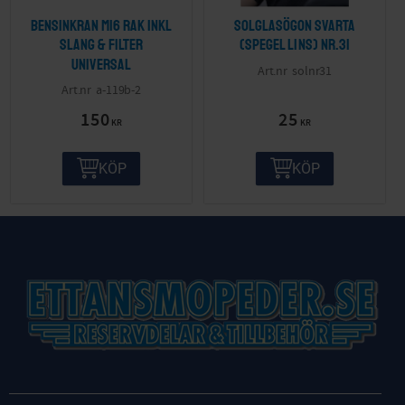
Bensinkran M16 Rak inkl
Solglasögon svarta
slang & filter
(spegel lins) nr.31
Universal
solnr31
a-119b-2
150
25
KR
KR
KÖP
KÖP