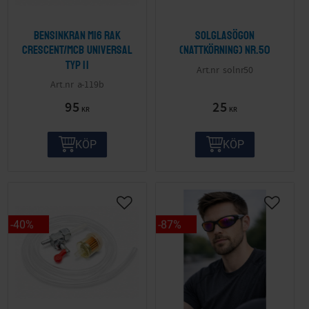
Bensinkran M16 Rak
Solglasögon
Crescent/MCB Universal
(nattkörning) nr.50
Typ II
solnr50
a-119b
95
25
KR
KR
KÖP
KÖP
40
%
87
%