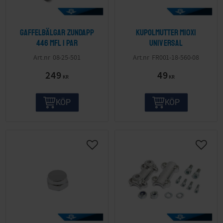
Gaffelbälgar Zundapp
Kupolmutter M10x1
446 mfl 1 par
Universal
08-25-501
FR001-18-560-08
249
49
KR
KR
KÖP
KÖP