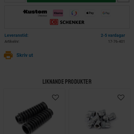
2-5 vardagar
Artikelnr
17-76-401
print
Skriv ut
LIKNANDE PRODUKTER