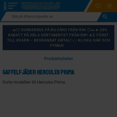
login
ÖNSKELI
KUND
Meny
🚗💥 DUNDERREA PÅ BILVÅRD FRÅN RW! 💥🚗🔥 20%
RABATT PÅ HELA SORTIMENTET FRÅN RW! 🔥⏳ FÖRST
TILL KVARN – BEGRÄNSAT ANTAL! 👉 KLICKA HÄR OCH
FYNDA!
×
Produktnyheter
KANSKE NÅGON AV DESSA PRODUKTER KAN INTRESSERA
DIG?
Gaffelfjäder Hercules Prima
Korta modellen till Hercules Prima.
87
%