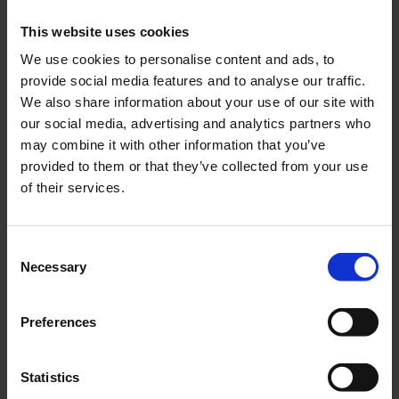
This website uses cookies
We use cookies to personalise content and ads, to
provide social media features and to analyse our traffic.
Bensinkran M16 Rak
Bensinkran M16x1 vinklad
We also share information about your use of our site with
Crescent/MCB Universal
Universal
Typ II
our social media, advertising and analytics partners who
02-24-201
may combine it with other information that you’ve
a-119b
provided to them or that they’ve collected from your use
95
95
KR
KR
of their services.
KÖP
KÖP
C
Necessary
o
n
s
Preferences
e
n
t
Statistics
S