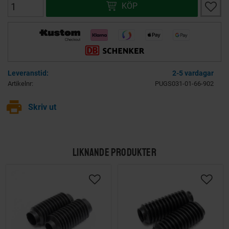
Lägg ti
KÖP
2-5 vardagar
Artikelnr
PUGS031-01-66-902
print
Skriv ut
LIKNANDE PRODUKTER