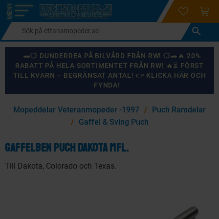
login
ÖNSKELI
KUND
Meny
🚗💥 DUNDERREA PÅ BILVÅRD FRÅN RW! 💥🚗🔥 20%
RABATT PÅ HELA SORTIMENTET FRÅN RW! 🔥⏳ FÖRST
TILL KVARN – BEGRÄNSAT ANTAL! 👉 KLICKA HÄR OCH
FYNDA!
×
Mopeddelar Veteranmopeder -1997
Puch Ramdelar
KANSKE NÅGON AV DESSA PRODUKTER KAN INTRESSERA
Gaffel & Sving Puch
DIG?
Gaffelben Puch Dakota mfl.
Till Dakota, Colorado och Texas.
87
%