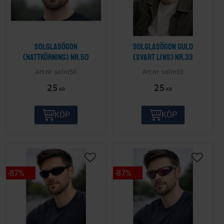
Solglasögon
Solglasögon guld
(nattkörning) nr.50
(svart lins) nr.33
solnr50
solnr33
25
25
KR
KR
KÖP
KÖP
87
%
87
%