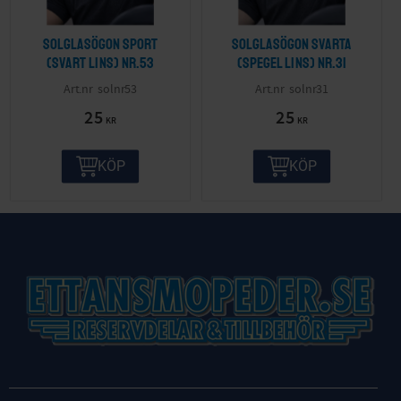
Solglasögon sport
Solglasögon svarta
(svart lins) nr.53
(spegel lins) nr.31
solnr53
solnr31
25
25
KR
KR
KÖP
KÖP