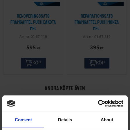
Renoveringssats
Reparationssats
framgaffel Puch Dakota
framgaffel Puch Monza
mfl
mfl.
01-67-110
01-67-312
595
395
KR
KR
KÖP
KÖP
ANDRA KÖPTE ÄVEN
51
%
Consent
Details
About