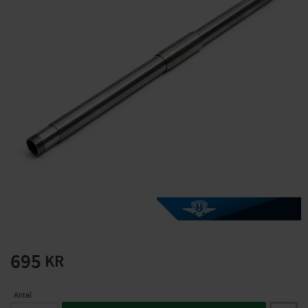
Solglasögon 5 pack
Montage/Arbetshandsk
e Hanvo PE304 1 par
solnr50-2
ETH01m
125
20
KR
KR
KÖP
KÖP
695
KR
Antal