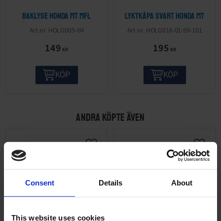
Baklyse Honda MT mfl
Lyktkåpa svart Honda MT
HOLG005-IM
HOLG016-01-59-101
149
195
KR
KR
KÖP
KÖP
ANDRA KÖPTE ÄVEN
Consent
Details
About
This website uses cookies