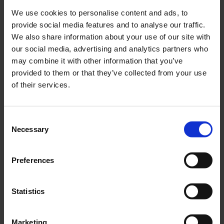
We use cookies to personalise content and ads, to
Hastighetsmätare Honda
Tändningslås Honda MB
provide social media features and to analyse our traffic.
MB
HOT018-17-171-02
We also share information about your use of our site with
HOR017-62-23-601
our social media, advertising and analytics partners who
795
195
may combine it with other information that you’ve
KR
KR
provided to them or that they’ve collected from your use
of their services.
KÖP
KÖP
C
Necessary
o
n
s
Preferences
e
n
t
Statistics
S
e
Kabelstam Honda MB
Bakskärm vit Honda MB
Marketing