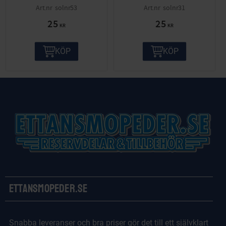
solnr53
solnr31
25
25
KR
KR
KÖP
KÖP
Ettansmopeder.se
Snabba leveranser och bra priser gör det till ett självklart