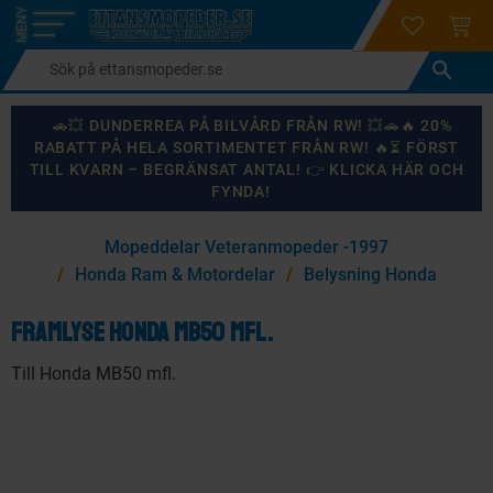
login
ÖNSKELI
KUND
Meny
🚗💥 DUNDERREA PÅ BILVÅRD FRÅN RW! 💥🚗🔥 20%
RABATT PÅ HELA SORTIMENTET FRÅN RW! 🔥⏳ FÖRST
TILL KVARN – BEGRÄNSAT ANTAL! 👉 KLICKA HÄR OCH
FYNDA!
×
Mopeddelar Veteranmopeder -1997
KANSKE NÅGON AV DESSA PRODUKTER KAN INTRESSERA
Honda Ram & Motordelar
Belysning Honda
DIG?
Framlyse Honda MB50 mfl.
Till Honda MB50 mfl.
87
%