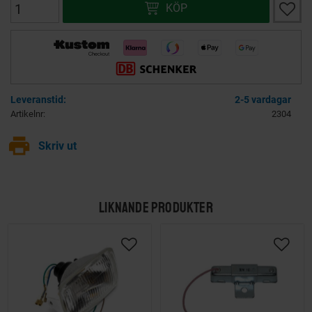
Lägg ti
KÖP
2-5 vardagar
Artikelnr
2304
print
Skriv ut
LIKNANDE PRODUKTER