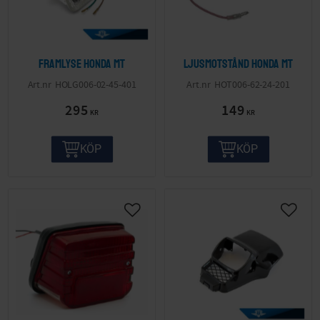
Framlyse Honda MT
Ljusmotstånd Honda MT
HOLG006-02-45-401
HOT006-62-24-201
295
149
KR
KR
KÖP
KÖP