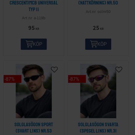
Crescent/MCB Universal
(nattkörning) nr.50
Typ II
solnr50
a-119b
95
25
KR
KR
KÖP
KÖP
87
%
87
%
Solglasögon sport
Solglasögon svarta
(svart lins) nr.53
(spegel lins) nr.31