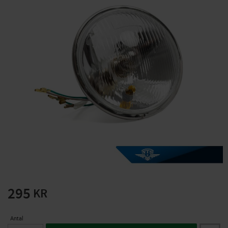
Solglasögon 5 pack
Montage/Arbetshandsk
e Hanvo PE304 1 par
solnr50-2
ETH01m
125
20
KR
KR
KÖP
KÖP
295
KR
Antal