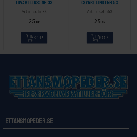
(svart lins) nr.33
(svart lins) nr.53
solnr33
solnr53
25
25
KR
KR
KÖP
KÖP
Ettansmopeder.se