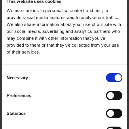
This website uses cookies
Packningssats ILO G50
Packboxskit Ilo G50
We use cookies to personalise content and ads, to
Piano
IP002-E
provide social media features and to analyse our traffic.
IP001-02-31-201
We also share information about your use of our site with
our social media, advertising and analytics partners who
249
195
KR
KR
may combine it with other information that you’ve
provided to them or that they’ve collected from your use
KÖP
KÖP
of their services.
C
Necessary
o
n
s
Preferences
e
n
t
Statistics
S
Luftfilter Bing 52mm
Kedja 415H 128länk
e