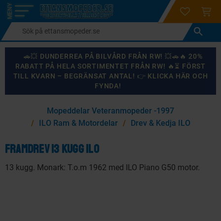
login
ÖNSKELI
KUND
Meny
🚗💥 DUNDERREA PÅ BILVÅRD FRÅN RW! 💥🚗🔥 20%
RABATT PÅ HELA SORTIMENTET FRÅN RW! 🔥⏳ FÖRST
TILL KVARN – BEGRÄNSAT ANTAL! 👉 KLICKA HÄR OCH
FYNDA!
×
Mopeddelar Veteranmopeder -1997
KANSKE NÅGON AV DESSA PRODUKTER KAN INTRESSERA
ILO Ram & Motordelar
Drev & Kedja ILO
DIG?
Framdrev 13 kugg Ilo
13 kugg. Monark: T.o.m 1962 med ILO Piano G50 motor.
87
%