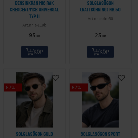
Bensinkran M16 Rak
Solglasögon
Crescent/MCB Universal
(nattkörning) nr.50
Typ II
solnr50
a-119b
95
25
KR
KR
KÖP
KÖP
87
%
87
%
Solglasögon guld
Solglasögon sport