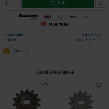
Lägg ti
KÖP
2-5 vardagar
Artikelnr
ILK002-06-74-201
print
Skriv ut
LIKNANDE PRODUKTER