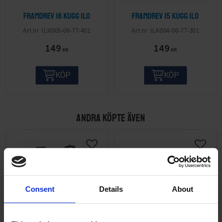
Framdrev 16 kugg Ilo
Framdrev 15 kugg Ilo
ILK005-06-77-401
ILK004-06-77-301
149
149
KR
KR
KÖP
KÖP
ANDRA KÖPTE ÄVEN
Consent
Details
About