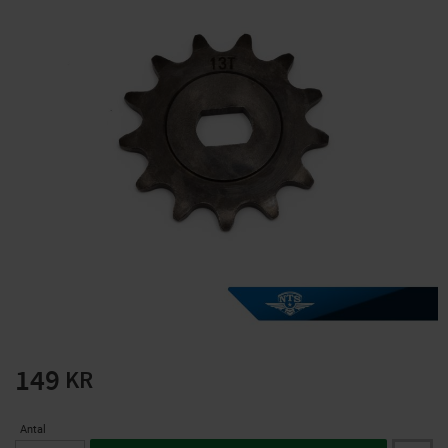
Solglasögon 5 pack
Montage/Arbetshandsk
e Hanvo PE304 1 par
solnr50-2
ETH01m
125
20
KR
KR
KÖP
KÖP
149
KR
Antal