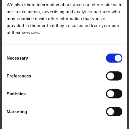
We also share information about your use of our site with
KÖP
KÖP
our social media, advertising and analytics partners who
may combine it with other information that you’ve
provided to them or that they’ve collected from your use
ANDRA KÖPTE ÄVEN
of their services.
C
51
%
Necessary
o
n
s
Preferences
e
n
t
Statistics
Tändstift NGK B7HS
Bensinkran M16 Rak
S
Crescent/MCB Universal
e
TV002-IM
Marketing
Typ II
l
a-119b
e
c