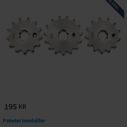
Solglasögon 5 pack
Montage/Arbetshandsk
e Hanvo PE304 1 par
solnr50-2
ETH01m
125
20
KR
KR
KÖP
KÖP
195
KR