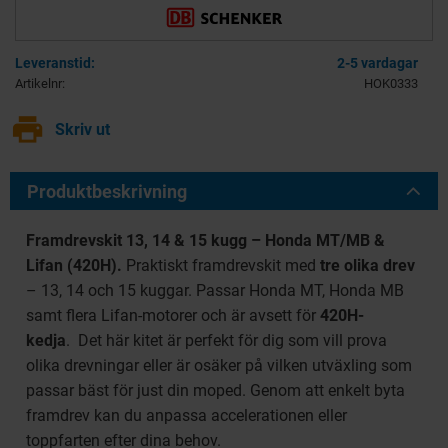
2-5 vardagar
Artikelnr
HOK0333
print
Skriv ut
Produktbeskrivning
Framdrevskit 13, 14 & 15 kugg – Honda MT/MB &
Lifan (420H).
Praktiskt framdrevskit med
tre olika drev
– 13, 14 och 15 kuggar. Passar Honda MT, Honda MB
samt flera Lifan-motorer och är avsett för
420H-
kedja
. Det här kitet är perfekt för dig som vill prova
olika drevningar eller är osäker på vilken utväxling som
passar bäst för just din moped. Genom att enkelt byta
framdrev kan du anpassa accelerationen eller
toppfarten efter dina behov.