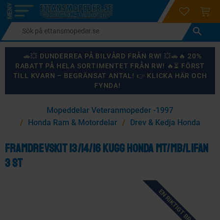
login
ÖNSKELI
KUND
Meny
🚗💥 DUNDERREA PÅ BILVÅRD FRÅN RW! 💥🚗🔥 20%
RABATT PÅ HELA SORTIMENTET FRÅN RW! 🔥⏳ FÖRST
TILL KVARN – BEGRÄNSAT ANTAL! 👉 KLICKA HÄR OCH
FYNDA!
×
Mopeddelar Veteranmopeder -1997
KANSKE NÅGON AV DESSA PRODUKTER KAN INTRESSERA
Honda Ram & Motordelar
Drev & Kedja Honda
DIG?
Framdrevskit 13/14/16 kugg Honda MT/MB/Lifan
3 st
87
%
EN RIKTIGT BRA DEAL