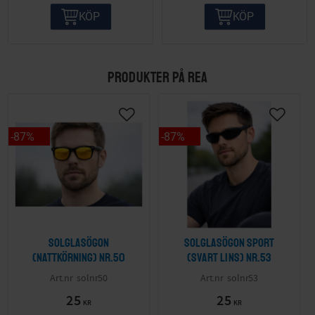
KÖP
KÖP
PRODUKTER PÅ REA
87
%
87
%
Solglasögon
Solglasögon sport
(nattkörning) nr.50
(svart lins) nr.53
solnr50
solnr53
25
25
KR
KR