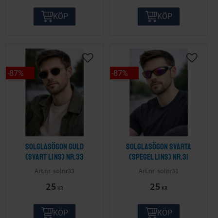
KÖP
KÖP
87
%
87
%
Solglasögon guld
Solglasögon svarta
(svart lins) nr.33
(spegel lins) nr.31
solnr33
solnr31
25
25
KR
KR
KÖP
KÖP