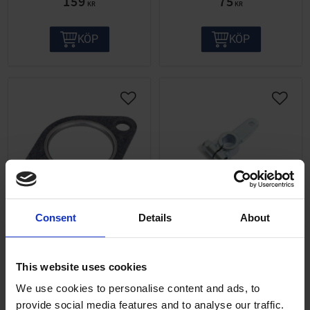
159
75
KR
KR
KÖP
KÖP
Consent
Details
About
Avgaspackning
Bromsarm främre
Puch/Tomos mfl. 27mm
Flakmoped 1189
33939-
SB014-11-43-301
This website uses cookies
25
295
We use cookies to personalise content and ads, to
KR
KR
provide social media features and to analyse our traffic.