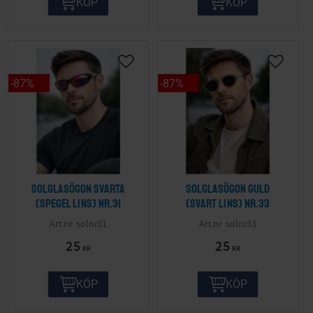
KÖP
KÖP
87
%
87
%
Solglasögon svarta
Solglasögon guld
(spegel lins) nr.31
(svart lins) nr.33
solnr31
solnr33
25
25
KR
KR
KÖP
KÖP