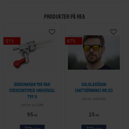
PRODUKTER PÅ REA
51
%
87
%
Bensinkran M16 Rak
Solglasögon
Crescent/MCB Universal
(nattkörning) nr.50
Typ II
solnr50
a-119b
95
25
KR
KR