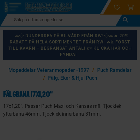
login
ÖNSKELI
KUND
Meny
🚗💥 DUNDERREA PÅ BILVÅRD FRÅN RW! 💥🚗🔥 20%
RABATT PÅ HELA SORTIMENTET FRÅN RW! 🔥⏳ FÖRST
TILL KVARN – BEGRÄNSAT ANTAL! 👉 KLICKA HÄR OCH
FYNDA!
×
Mopeddelar Veteranmopeder -1997
Puch Ramdelar
KANSKE NÅGON AV DESSA PRODUKTER KAN INTRESSERA
Fälg, Eker & Hjul Puch
DIG?
Fälgbana 17x1,20"
17x1,20". Passar Puch Maxi och Kansas mfl. Tjocklek
87
%
ytterbana 46mm. Tjocklek innerbana 31mm.