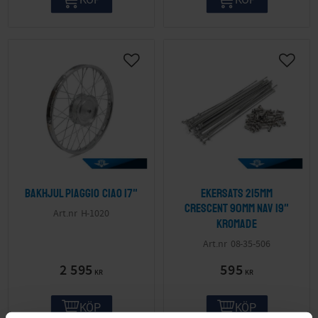
Bakhjul Piaggio Ciao 17"
Ekersats 215mm
Crescent 90mm nav 19"
H-1020
kromade
08-35-506
2 595
595
KR
KR
KÖP
KÖP