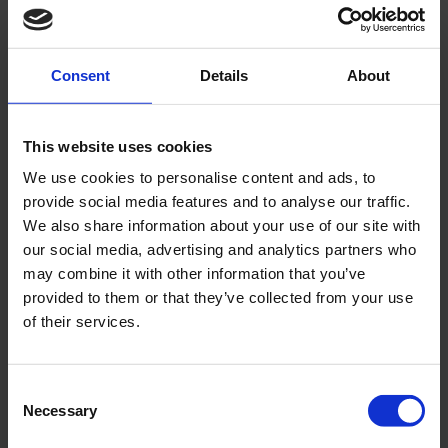
ANDRA KÖPTE ÄVEN
Consent
Details
About
This website uses cookies
We use cookies to personalise content and ads, to
provide social media features and to analyse our traffic.
We also share information about your use of our site with
our social media, advertising and analytics partners who
may combine it with other information that you’ve
provided to them or that they’ve collected from your use
Ekersats 185x2.9mm Puch
Fälgband 16-17"
of their services.
Maxi mfl. 36 st
FDW008
FD030-03-63-401
C
295
29
KR
KR
Necessary
o
n