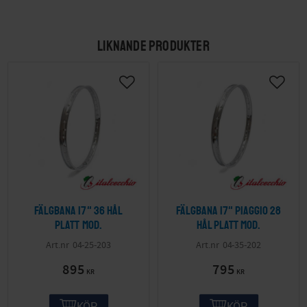
LIKNANDE PRODUKTER
Fälgbana 17" 36 hål
Fälgbana 17" Piaggio 28
platt mod.
hål platt mod.
04-25-203
04-35-202
895
795
KR
KR
KÖP
KÖP