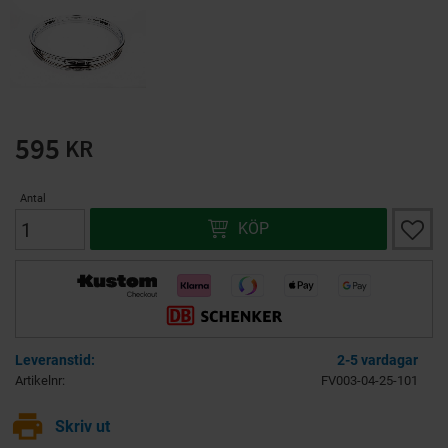
595
KR
Antal
Lägg ti
KÖP
2-5 vardagar
Artikelnr
FV003-04-25-101
print
Skriv ut