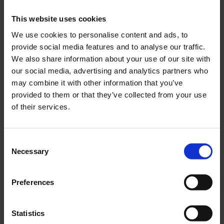
This website uses cookies
We use cookies to personalise content and ads, to
Däck 110/80-12" Mitas
Däck 130/80-12" Mitas
provide social media features and to analyse our traffic.
MC16 Sport
Mc19 Classica
We also share information about your use of our site with
17-808-10
17-808-84
our social media, advertising and analytics partners who
495
895
may combine it with other information that you’ve
KR
KR
provided to them or that they’ve collected from your use
of their services.
KÖP
KÖP
C
Necessary
o
n
s
Preferences
e
n
t
Statistics