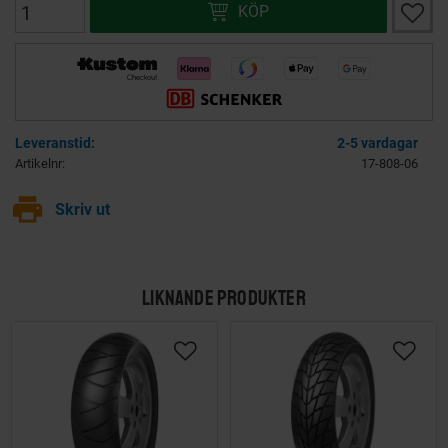
Lägg ti
KÖP
2-5 vardagar
Artikelnr
17-808-06
print
Skriv ut
LIKNANDE PRODUKTER