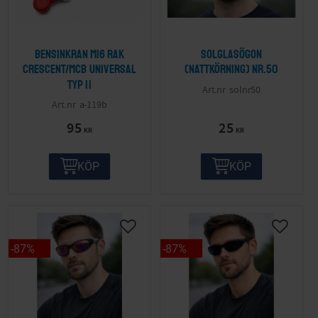
Bensinkran M16 Rak
Solglasögon
Crescent/MCB Universal
(nattkörning) nr.50
Typ II
solnr50
a-119b
95
25
KR
KR
KÖP
KÖP
87
%
87
%