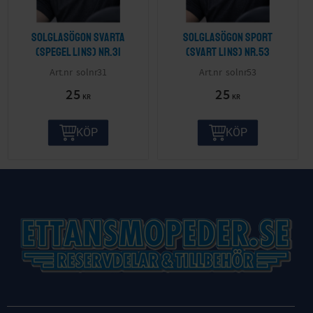
Solglasögon svarta
Solglasögon sport
(spegel lins) nr.31
(svart lins) nr.53
solnr31
solnr53
25
25
KR
KR
KÖP
KÖP