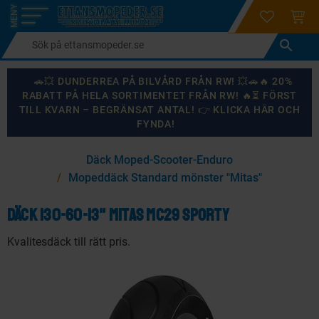
login
ÖNSKELI
KUND
Meny
🚗💥 DUNDERREA PÅ BILVÅRD FRÅN RW! 💥🚗🔥 20%
RABATT PÅ HELA SORTIMENTET FRÅN RW! 🔥⏳ FÖRST
TILL KVARN – BEGRÄNSAT ANTAL! 👉 KLICKA HÄR OCH
FYNDA!
×
Däck Moped-Scooter-Enduro
KANSKE NÅGON AV DESSA PRODUKTER KAN INTRESSERA
Mopeddäck Standard mönster "Mitas"
DIG?
Däck 130-60-13" Mitas MC29 Sporty
Kvalitesdäck till rätt pris.
87
%