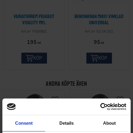
Variatorrem Peugeot
Bensinkran M16x1 vinklad
Vivacity mfl
Universal
PS00601
02-24-201
195
95
KR
KR
KÖP
KÖP
ANDRA KÖPTE ÄVEN
Consent
Details
About