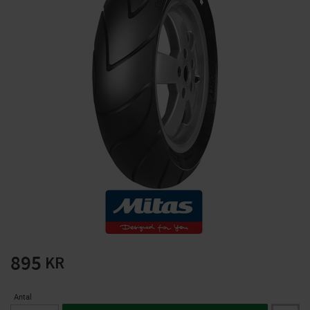
Solglasögon 5 pack
Montage/Arbetshandsk
e Hanvo PE304 1 par
solnr50-2
ETH01m
125
20
KR
KR
KÖP
KÖP
895
KR
Antal