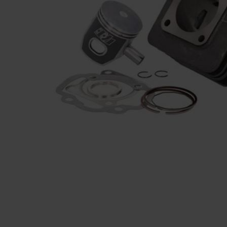
Solglasögon 5
Montage/Arbetshandske
Hanvo PE304 1 par
solnr50
ETH01m
125
20
KR
KR
KÖP
KÖP