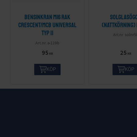
Bensinkran M16 Rak
Solglasög
Crescent/MCB Universal
(nattkörning)
Typ II
solnr5
a-119b
95
25
KR
KR
KÖP
KÖP