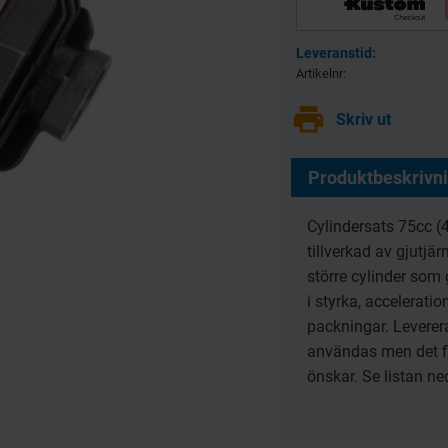
 pack
Trådlösa hörlurar F9
Gri
Bluetooth 5:1
Artikelnr
-2
8720070
print
79
Skriv ut
KR
Produktbeskrivn
KÖP
Cylindersats 75cc (
tillverkad av gjutjärn
större cylinder som
i styrka, accelerati
packningar. Leverer
användas men det fi
önskar. Se listan neda