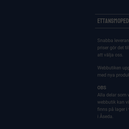
Ettansmoped
Snabba leveran
priser gör det til
att välja oss.
Webbutiken upp
med nya produk
OBS
Alla delar som vi
webbutik kan vi
finns på lager i
i Åseda.