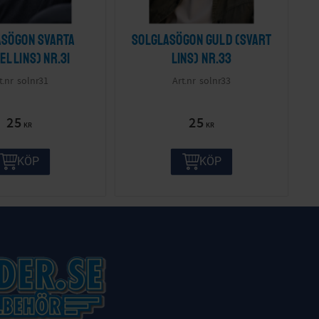
asögon svarta
Solglasögon guld (svart
el lins) nr.31
lins) nr.33
solnr31
solnr33
25
25
KR
KR
KÖP
KÖP