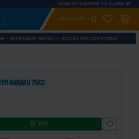
payment
SÄKRA BETALNINGAR VIA KLARNA
login
ÖNSKELISTA
KUNDVA
RN – BEGRÄNSAT ANTAL! 👉 KLICKA HÄR OCH FYNDA!
×
SYM Naraku 75cc
Lägg till i önsk
KÖP