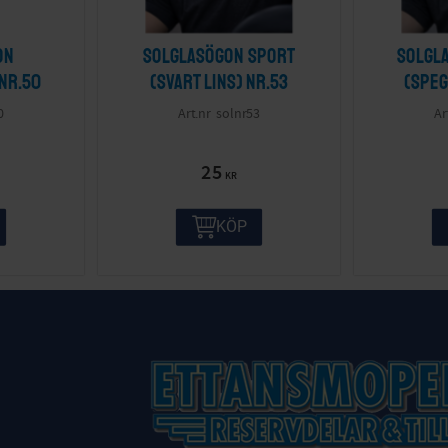
on
Solglasögon sport
Solgl
 nr.50
(svart lins) nr.53
(speg
0
solnr53
25
KR
KÖP