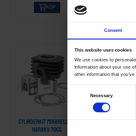
KÖP
KÖP
Consent
This website uses cookies
We use cookies to personalis
information about your use of
other information that you’ve
C
Necessary
o
n
s
e
Cylinderkit Minarelli AC
Förgasare Bin
n
Naraku 70cc
Kreidler/Sach
t