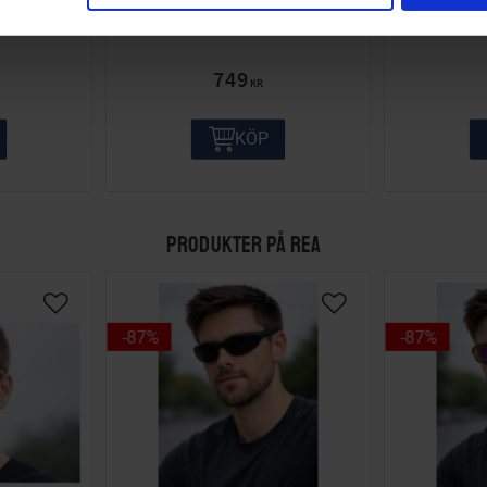
01
17-6000-614
749
KR
KÖP
PRODUKTER PÅ REA
87
%
87
%