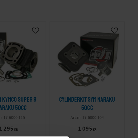
r Kymco Super 9
Cylinderkit Sym Naraku
Naraku 50cc
50cc
17-6000-115
17-6000-104
1 295
1 095
KR
KR