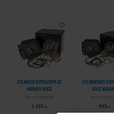
Cylinder Kymco/SYM AC
Cylinderkit Ky
Naraku 60cc
50cc Nara
17-6000-118
17-6000-
1 295
995
KR
KR