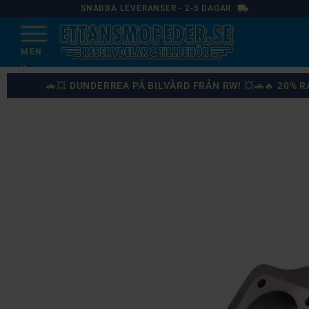
local_shipping
SNABBA LEVERANSER - 2-5 DAGAR
🚗💥 DUNDERREA PÅ BILVÅRD FRÅN RW! 💥🚗🔥 20%
87
%