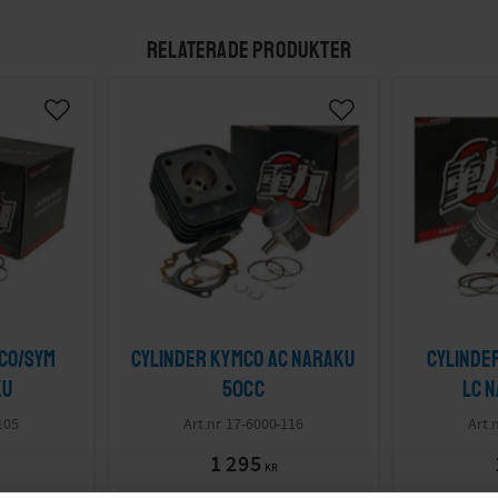
RELATERADE PRODUKTER
mco/SYM
Cylinder Kymco AC Naraku
Cylinde
ku
50cc
LC 
105
17-6000-116
1 295
KR