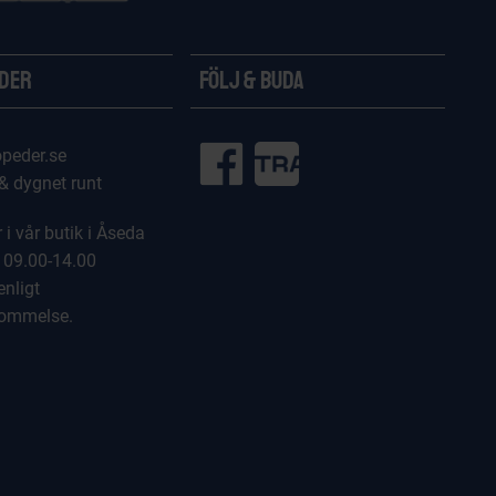
ider
Följ & Buda
peder.se
 & dygnet runt
 i vår butik i Åseda
 09.00-14.00
enligt
kommelse.