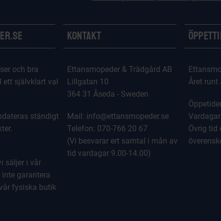
er.se
Kontakt
Öppett
ser och bra
Ettansmopeder & Trädgård AB
Ettansmo
l ett självklart val
Lillgatan 10
Året runt
364 31 Åseda - Sweden
Öppetider
dateras ständigt
Mail: info@ettansmopeder.se
Vardagar
ter.
Telefon: 070-766 20 67
Övrig tid 
(Vi besvarar ert samtal i mån av
överens
tid vardagar 9.00-14.00)
 säljer i vår
 inte garantera
 vår fysiska butik