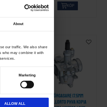
KÖP
KÖP
About
se our traffic. We also share
ers who may combine it with
 services.
Marketing
r 6201 2RSH SKF
Förgasare 17.5mm
Dellorto PHVA kopia
62012RSHSKF
ALLOW ALL