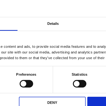
KÖP
Details
ANDRA KÖPTE ÄVEN
e content and ads, to provide social media features and to analy
 our site with our social media, advertising and analytics partn
 provided to them or that they’ve collected from your use of their
Preferences
Statistics
g 10mm
Förgasare Kymco mfl
Kullage
s mfl.
Gurtner
DENY