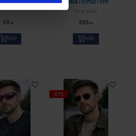
Honda / Kymco / Sym
33263
59
595
KR
KR
KÖP
KÖP
87
%