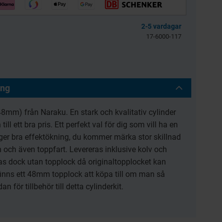
llkol 2.5kg
Bensinfilter rund
transparent 6mm
2-5 vardagar
Universal
17-6000-117
3256-203601
BES039-04-54-301
39
30
KR
KR
ing
KÖP
KÖP
48mm) från Naraku. En stark och kvalitativ cylinder
 till ett bra pris. Ett perfekt val för dig som vill ha en
 ger bra effektökning, du kommer märka stor skillnad
on och även toppfart. Levereras inklusive kolv och
as dock utan topplock då originaltopplocket kan
nns ett 48mm topplock att köpa till om man så
n för tillbehör till detta cylinderkit.