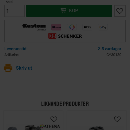
Antal
Lägg ti
KÖP
2-5 vardagar
Artikelnr
CY30130
print
Skriv ut
LIKNANDE PRODUKTER