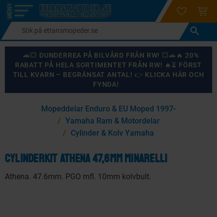
login
ÖNSKELI
KUND
Meny
🚗💥 DUNDERREA PÅ BILVÅRD FRÅN RW! 💥🚗🔥 20%
RABATT PÅ HELA SORTIMENTET FRÅN RW! 🔥⏳ FÖRST
TILL KVARN – BEGRÄNSAT ANTAL! 👉 KLICKA HÄR OCH
FYNDA!
×
Mopeddelar Enduro & EU Moped 1997-
KANSKE NÅGON AV DESSA PRODUKTER KAN INTRESSERA
Yamaha Ram & Motordelar
DIG?
Cylinder & Kolv Yamaha
Cylinderkit Athena 47,6mm Minarelli
87
%
Athena. 47.6mm. PGO mfl. 10mm kolvbult.