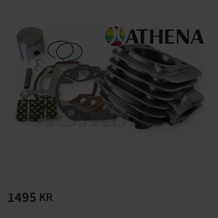
Solglasögon 5 pack
Montage/Arbetshandsk
e Hanvo PE304 1 par
solnr50-2
ETH01m
125
20
KR
KR
KÖP
KÖP
1495
KR