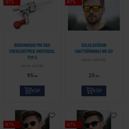
51
%
87
%
Bensinkran M16 Rak
Solglasögon
Crescent/MCB Universal
(nattkörning) nr.50
Typ II
solnr50
a-119b
95
25
KR
KR
KÖP
KÖP
87
%
87
%