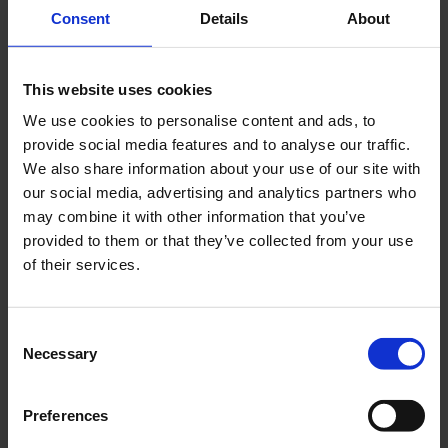
Consent
Details
About
This website uses cookies
We use cookies to personalise content and ads, to
Colanappar Sura 3 kg
Universalwire Grå 2
provide social media features and to analyse our traffic.
meter
35-380930
We also share information about your use of our site with
(gas/växel/koppling)
our social media, advertising and analytics partners who
35-11-101
may combine it with other information that you’ve
295
89
provided to them or that they’ve collected from your use
KR
KR
of their services.
KÖP
KÖP
C
Necessary
o
n
s
Preferences
e