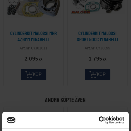
Cylinderkit Malossi MHR
Cylinderkit Malossi
47,6mm Minarelli
Sport 50cc Minarelli
CY301011
CY30099
2 095
1 795
KR
KR
KÖP
KÖP
ANDRA KÖPTE ÄVEN