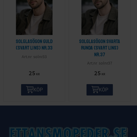
Solglasögon guld
Solglasögon svarta
(svart lins) nr.33
runda (svart lins)
nr.37
solnr33
solnr37
25
25
KR
KR
KÖP
KÖP