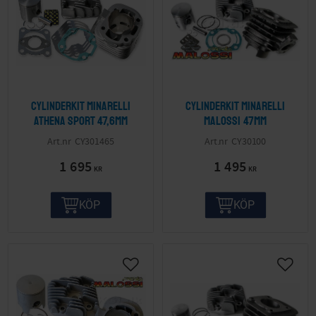
Cylinderkit Minarelli
Cylinderkit Minarelli
Athena Sport 47,6mm
Malossi 47mm
CY301465
CY30100
1 695
1 495
KR
KR
KÖP
KÖP