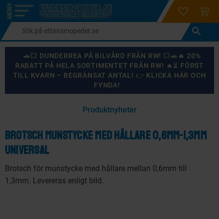
login
ÖNSKELI
KUND
Meny
🚗💥 DUNDERREA PÅ BILVÅRD FRÅN RW! 💥🚗🔥 20%
RABATT PÅ HELA SORTIMENTET FRÅN RW! 🔥⏳ FÖRST
TILL KVARN – BEGRÄNSAT ANTAL! 👉 KLICKA HÄR OCH
FYNDA!
×
Produktnyheter
KANSKE NÅGON AV DESSA PRODUKTER KAN INTRESSERA
DIG?
Brotsch munstycke med hållare 0,6mm-1,3mm
Universal
Brotsch för munstycke med hållare mellan 0,6mm till
87
%
1,3mm. Levereras enligt bild.