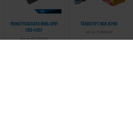
Munstyckssats Bing 4mm
Tändstift NGK B7HS
(90-100)
TV002-IM
01-23-915
195
59
KR
KR
KÖP
KÖP
51
%