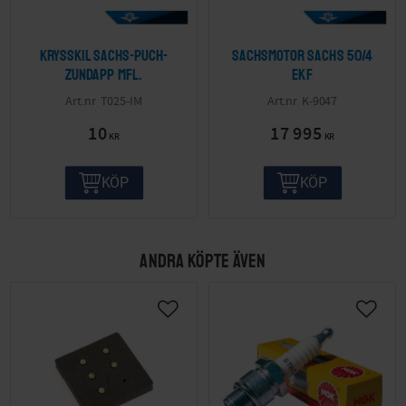
Krysskil Sachs-Puch-
Sachsmotor Sachs 50/4
Zundapp mfl.
EKF
T025-IM
K-9047
10
17 995
KR
KR
KÖP
KÖP
ANDRA KÖPTE ÄVEN