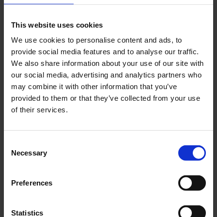
Lägg till i önskelista
This website uses cookies
We use cookies to personalise content and ads, to
provide social media features and to analyse our traffic.
We also share information about your use of our site with
Tillfälligt slutsåld
our social media, advertising and analytics partners who
Artikelnr
17-6000-215
may combine it with other information that you’ve
provided to them or that they’ve collected from your use
print
Skriv ut
of their services.
C
LIKNANDE PRODUKTER
Necessary
o
n
s
Preferences
e
n
t
Statistics