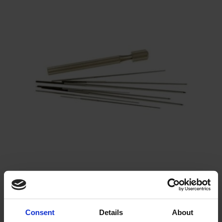
Solglasögon 5 pack
Montage/Arbetshandsk
e Hanvo PE304 1 par
solnr50-2
ETH01m
125
20
KR
KR
KÖP
KÖP
495
KR
Consent
Details
About