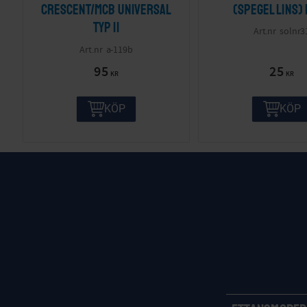
Crescent/MCB Universal
(spegel lins) 
Typ II
solnr3
a-119b
95
25
KR
KR
KÖP
KÖP