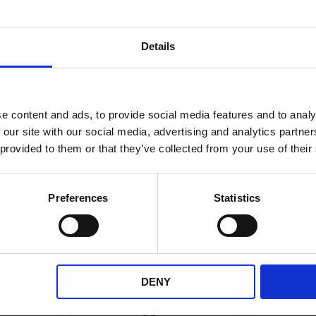
ANDRA KÖPTE ÄVEN
Details
e content and ads, to provide social media features and to analy
 our site with our social media, advertising and analytics partn
 provided to them or that they’ve collected from your use of their
Preferences
Statistics
 rund
Slangklämma 8mm
Bensinkr
 6mm
bensinslang Universal
U
l
BES0062
DENY
54-301