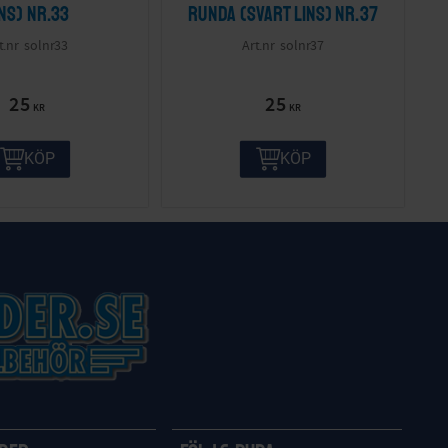
ins) nr.33
runda (svart lins) nr.37
solnr33
solnr37
25
25
KR
KR
KÖP
KÖP