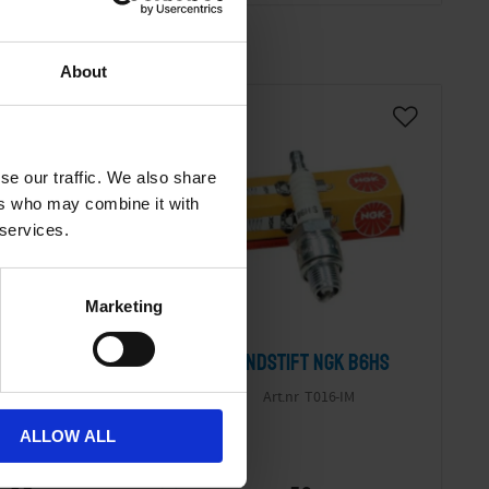
About
se our traffic. We also share
ers who may combine it with
 services.
Marketing
an M16x1 vinklad
Tändstift NGK B6HS
niversal
T016-IM
02-24-201
ALLOW ALL