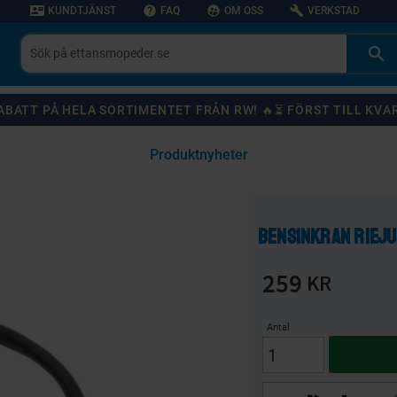
contact_mail
help
supervised_user_circle
build
KUNDTJÄNST
FAQ
OM OSS
VERKSTAD
 RABATT PÅ HELA SORTIMENTET FRÅN RW! 🔥⏳ FÖRST TILL KVA
Produktnyheter
KANSKE NÅGON AV DESSA PRODUKTER KAN INTRESSERA DIG?
Bensinkran Rieju
59
%
20
%
259
KR
Antal