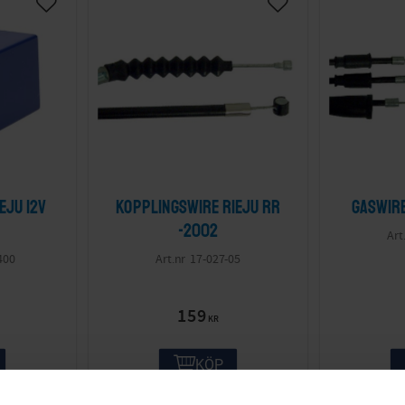
eju 12V
Kopplingswire Rieju RR
Gaswire
-2002
400
17-027-05
159
KR
KÖP