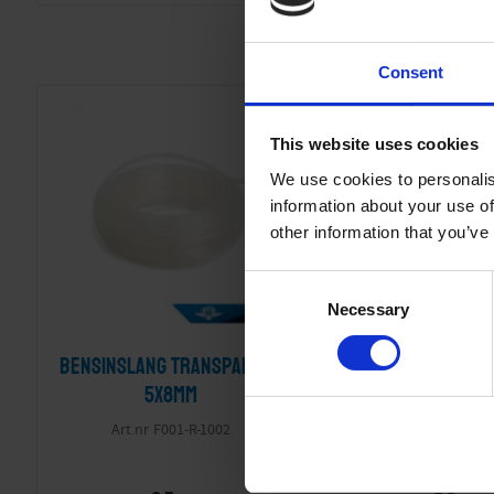
Consent
This website uses cookies
We use cookies to personalis
information about your use of
other information that you’ve
C
Necessary
o
n
Bensinslang transparent
Bensinfilter
s
e
5x8mm
transparent
n
Universa
F001-R-1002
t
BES039-04-
S