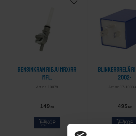
Bensinkran Rieju MRX/RR
Blinkersrelä Ri
mfl.
2002-
10078
17-1000-
149
495
KR
KR
KÖP
KÖP