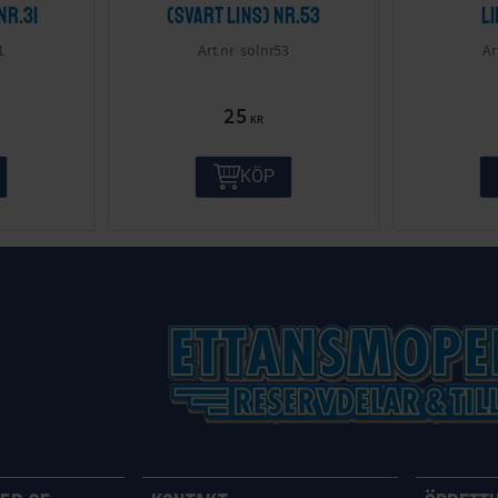
nr.31
(svart lins) nr.53
l
1
solnr53
25
KR
KÖP