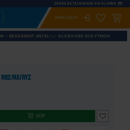
payment
SÄKRA BETALNINGAR VIA KLARNA
login
ÖNSKELISTA
KUNDVA
RN – BEGRÄNSAT ANTAL! 👉 KLICKA HÄR OCH FYNDA!
×
 RS2/RX/RYZ
Lägg till i önsk
KÖP