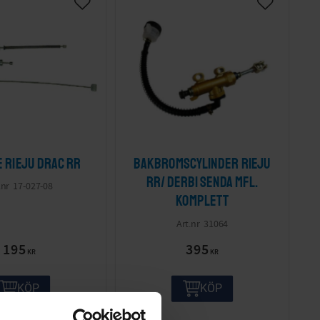
 Rieju Drac RR
Bakbromscylinder Rieju
RR/ Derbi Senda mfl.
17-027-08
Komplett
31064
195
395
KR
KR
KÖP
KÖP