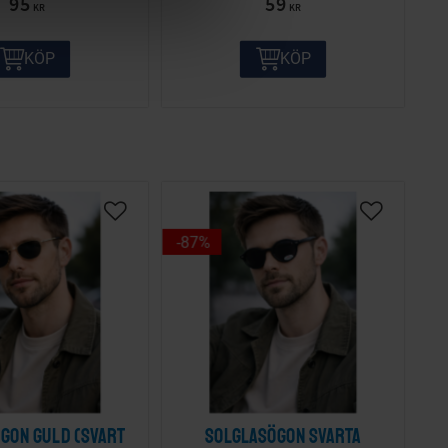
95
59
KR
KR
KÖP
KÖP
87
%
gon guld (svart
Solglasögon svarta