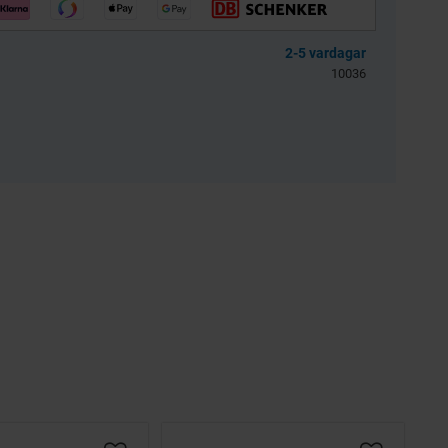
llkol 2.5kg
Tändstift NGK B7HS
2-5 vardagar
10036
3256-203601
TV002-IM
39
59
KR
KR
KÖP
KÖP