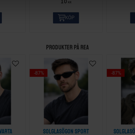
10
KR
KÖP
PRODUKTER PÅ REA
87
%
87
%
varta
Solglasögon sport
Solglasö