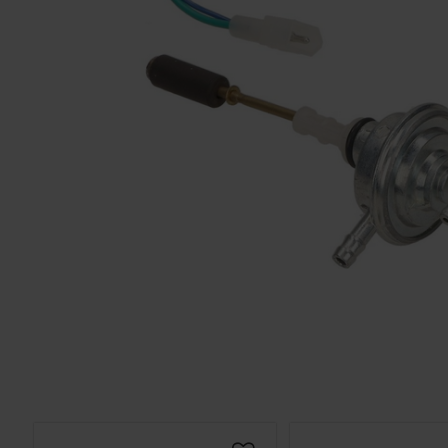
Solglasögon 5
Montage/Arbetshandske
Hanvo PE304 1 par
solnr50
ETH01m
125
20
KR
KR
KÖP
KÖP