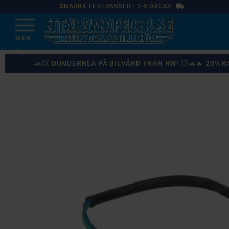
local_shipping
SNABBA LEVERANSER - 2-5 DAGAR
🚗💥 DUNDERREA PÅ BILVÅRD FRÅN RW! 💥🚗🔥 20%
87
%