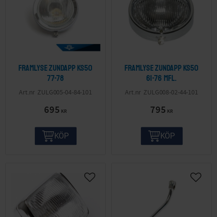
Framlyse Zundapp KS50
Framlyse Zundapp KS50
77-78
61-76 mfl.
ZULG005-04-84-101
ZULG008-02-44-101
695
795
KR
KR
KÖP
KÖP