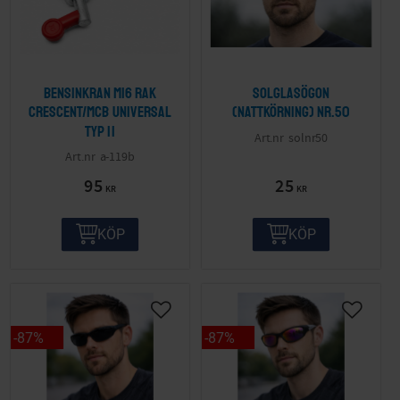
Bensinkran M16 Rak
Solglasögon
Crescent/MCB Universal
(nattkörning) nr.50
Typ II
solnr50
a-119b
95
25
KR
KR
KÖP
KÖP
87
%
87
%