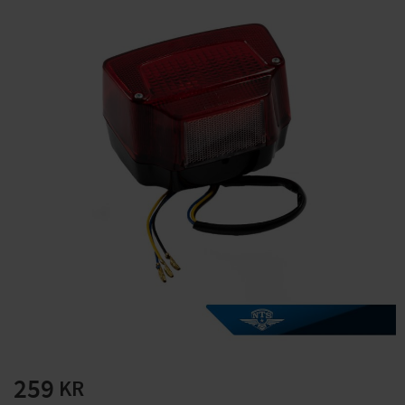
Solglasögon 5 pack
Montage/Arbetshandsk
e Hanvo PE304 1 par
solnr50-2
ETH01m
125
20
KR
KR
KÖP
KÖP
259
KR