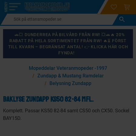
login
ÖNSKELI
KUND
Meny
🚗💥 DUNDERREA PÅ BILVÅRD FRÅN RW! 💥🚗🔥 20%
RABATT PÅ HELA SORTIMENTET FRÅN RW! 🔥⏳ FÖRST
TILL KVARN – BEGRÄNSAT ANTAL! 👉 KLICKA HÄR OCH
FYNDA!
×
Mopeddelar Veteranmopeder -1997
KANSKE NÅGON AV DESSA PRODUKTER KAN INTRESSERA
Zundapp & Mustang Ramdelar
DIG?
Belysning Zundapp
Baklyse Zundapp KS50 82-84 mfl.
87
%
Komplett. Passar KS50 82-84 samt CS50 och CX50. Sockel
BAY15D.