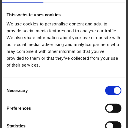
This website uses cookies
We use cookies to personalise content and ads, to
provide social media features and to analyse our traffic.
Kedjeskydd Zundapp
Tankemblem rund
We also share information about your use of our site with
KS50 77-83
Zundapp 1975-
our social media, advertising and analytics partners who
ZUR011-05-45-201
ZUBES004-17-482-08
may combine it with other information that you’ve
provided to them or that they’ve collected from your use
359
49
KR
KR
of their services.
KÖP
KÖP
C
Necessary
o
n
s
Preferences
e
n
t
Statistics