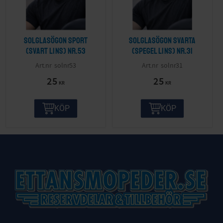
Solglasögon sport
Solglasögon svarta
(svart lins) nr.53
(spegel lins) nr.31
solnr53
solnr31
25
25
KR
KR
KÖP
KÖP