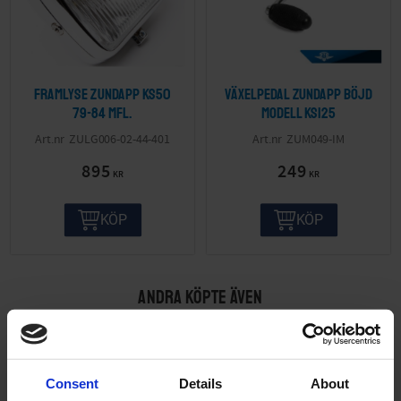
Framlyse Zundapp KS50
Växelpedal Zundapp böjd
79-84 mfl.
modell KS125
ZULG006-02-44-401
ZUM049-IM
895
249
KR
KR
KÖP
KÖP
ANDRA KÖPTE ÄVEN
Consent
Details
About