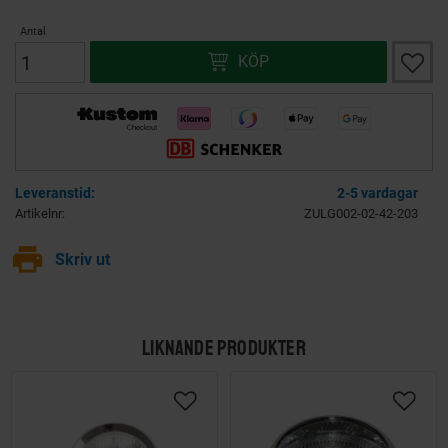
Antal
Lägg ti
KÖP
2-5 vardagar
Artikelnr
ZULG002-02-42-203
print
Skriv ut
LIKNANDE PRODUKTER