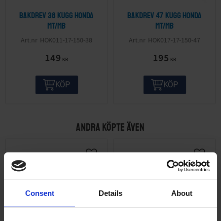
Bakdrev 38 kugg Honda
Bakdrev 47 kugg Honda
MT/MB
MT/MB
HOK011-17-150-38
HOK017-17-150-47
149
195
KR
KR
KÖP
KÖP
ANDRA KÖPTE ÄVEN
Consent
Details
About