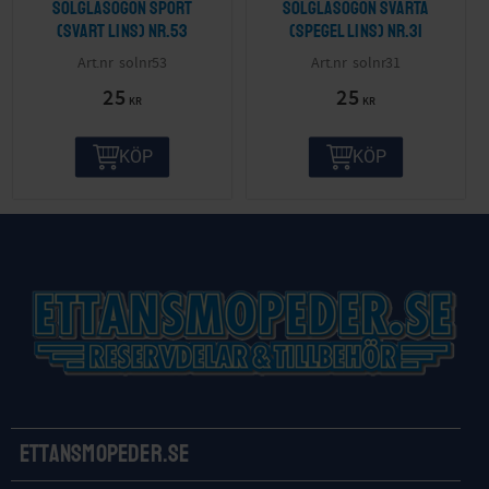
Solglasögon sport
Solglasögon svarta
(svart lins) nr.53
(spegel lins) nr.31
solnr53
solnr31
25
25
KR
KR
KÖP
KÖP
Ettansmopeder.se