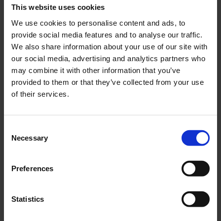
This website uses cookies
We use cookies to personalise content and ads, to
Framdrev 17 kugg Honda
Framdrev 15 kugg Honda
MT/MB/Lifan
MT/MB/Lifan
provide social media features and to analyse our traffic.
We also share information about your use of our site with
HOK008-02-18-506
HOK006-02-13-201
our social media, advertising and analytics partners who
95
75
may combine it with other information that you’ve
KR
KR
provided to them or that they’ve collected from your use
KÖP
KÖP
of their services.
C
Necessary
o
n
s
Preferences
e
n
t
Statistics
S