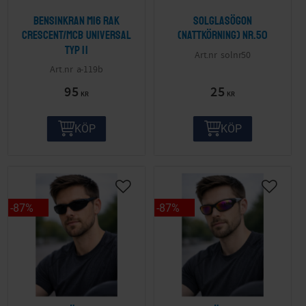
Bensinkran M16 Rak
Solglasögon
Crescent/MCB Universal
(nattkörning) nr.50
Typ II
solnr50
a-119b
95
25
KR
KR
KÖP
KÖP
87
%
87
%