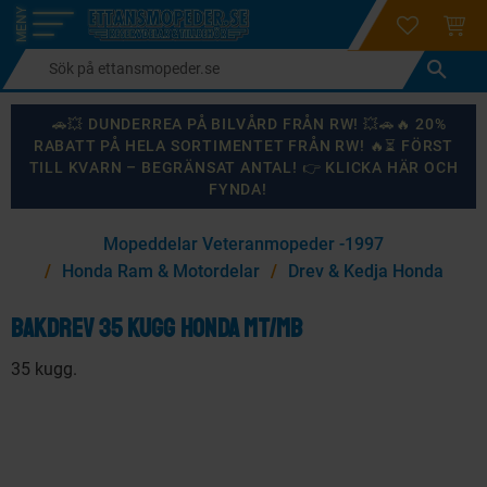
login
ÖNSKELI
KUND
Meny
🚗💥 DUNDERREA PÅ BILVÅRD FRÅN RW! 💥🚗🔥 20%
RABATT PÅ HELA SORTIMENTET FRÅN RW! 🔥⏳ FÖRST
TILL KVARN – BEGRÄNSAT ANTAL! 👉 KLICKA HÄR OCH
FYNDA!
×
Mopeddelar Veteranmopeder -1997
KANSKE NÅGON AV DESSA PRODUKTER KAN INTRESSERA
Honda Ram & Motordelar
Drev & Kedja Honda
DIG?
Bakdrev 35 kugg Honda MT/MB
35 kugg.
87
%