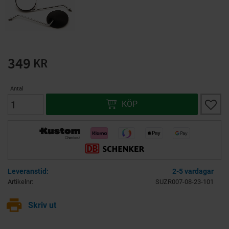
349
KR
Antal
Lägg ti
KÖP
2-5 vardagar
Artikelnr
SUZR007-08-23-101
print
Skriv ut