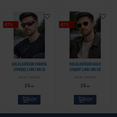
87
%
87
%
Solglasögon svarta
Solglasögon guld
(spegel lins) nr.31
(svart lins) nr.33
solnr31
solnr33
25
25
KR
KR
KÖP
KÖP