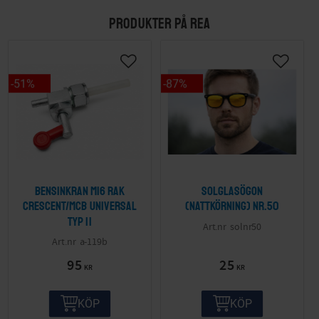
PRODUKTER PÅ REA
51
%
87
%
Bensinkran M16 Rak
Solglasögon
Crescent/MCB Universal
(nattkörning) nr.50
Typ II
solnr50
a-119b
95
25
KR
KR
KÖP
KÖP