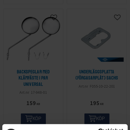
Backspeglar med
Underläggsplatta
klämfäste 1 par
(Förgasarplåt) Sachs
Universal
F055-10-22-201
17-948-01
159
195
KR
KR
KÖP
KÖP