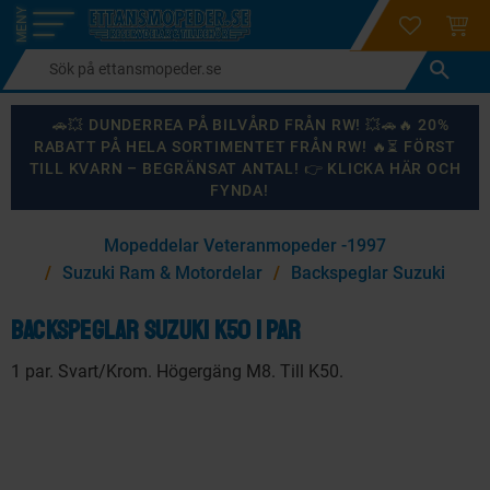
login
ÖNSKELI
KUND
Meny
🚗💥 DUNDERREA PÅ BILVÅRD FRÅN RW! 💥🚗🔥 20%
RABATT PÅ HELA SORTIMENTET FRÅN RW! 🔥⏳ FÖRST
TILL KVARN – BEGRÄNSAT ANTAL! 👉 KLICKA HÄR OCH
FYNDA!
×
Mopeddelar Veteranmopeder -1997
KANSKE NÅGON AV DESSA PRODUKTER KAN INTRESSERA
Suzuki Ram & Motordelar
Backspeglar Suzuki
DIG?
Backspeglar Suzuki K50 1 par
1 par. Svart/Krom. Högergäng M8. Till K50.
87
%