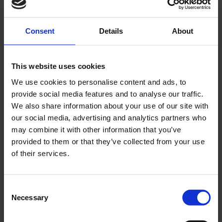
ANDRA KÖPTE ÄVEN
Consent
Details
About
This website uses cookies
We use cookies to personalise content and ads, to
provide social media features and to analyse our traffic.
We also share information about your use of our site with
our social media, advertising and analytics partners who
may combine it with other information that you’ve
provided to them or that they’ve collected from your use
Dekal motor Suzuki K50
Kåpskruv Suzuki K50
74-
of their services.
SUZR008-05-44-120
SUZD002
69
49
C
KR
KR
Necessary
o
n
KÖP
KÖP