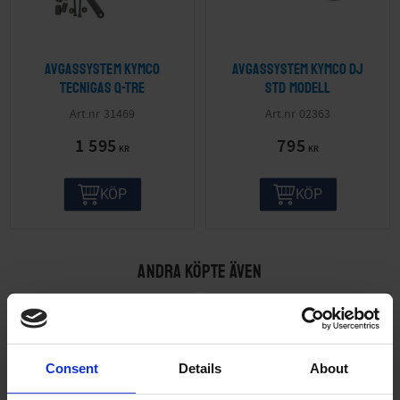
Avgassystem Kymco
Avgassystem Kymco Dj
Tecnigas Q-TRE
Std modell
31469
02363
1 595
795
KR
KR
KÖP
KÖP
ANDRA KÖPTE ÄVEN
Consent
Details
About