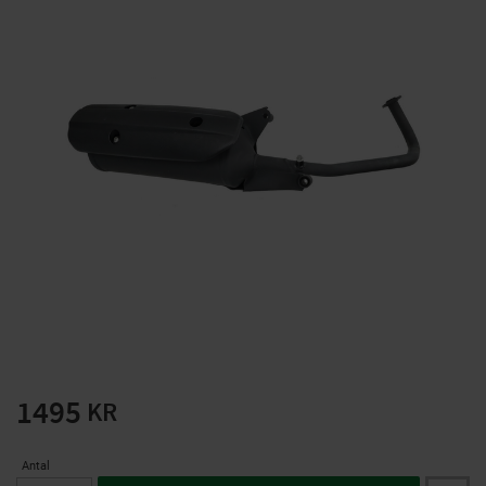
Solglasögon 5 pack
Montage/Arbetshandsk
e Hanvo PE304 1 par
solnr50-2
ETH01m
125
20
KR
KR
KÖP
KÖP
1495
KR
Antal