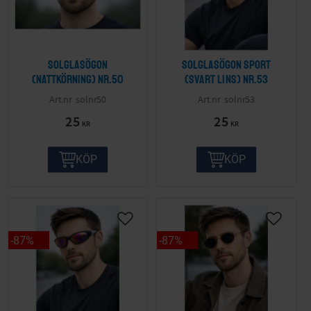
Solglasögon
Solglasögon sport
(nattkörning) nr.50
(svart lins) nr.53
solnr50
solnr53
25
25
KR
KR
KÖP
KÖP
87
%
87
%