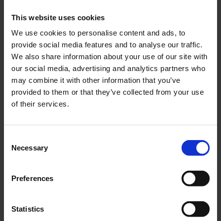
This website uses cookies
We use cookies to personalise content and ads, to
provide social media features and to analyse our traffic.
Slangklämma 8mm
Tändstift NGK B7HS
We also share information about your use of our site with
bensinslang Universal
TV002-IM
our social media, advertising and analytics partners who
BES0062
may combine it with other information that you’ve
10
59
provided to them or that they’ve collected from your use
KR
KR
of their services.
KÖP
KÖP
C
Necessary
o
n
s
51
%
Preferences
e
n
t
Statistics
S