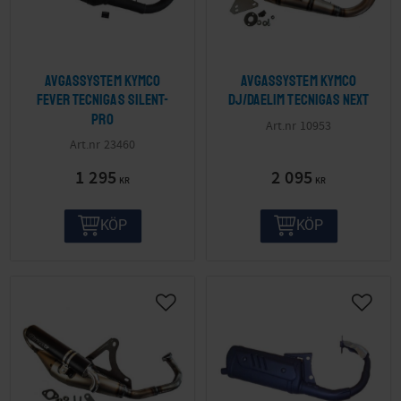
Avgassystem Kymco
Avgassystem Kymco
Fever Tecnigas Silent-
DJ/Daelim Tecnigas Next
Pro
10953
23460
1 295
2 095
KR
KR
KÖP
KÖP