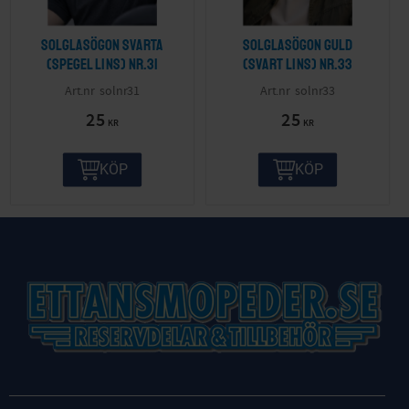
Solglasögon svarta
Solglasögon guld
(spegel lins) nr.31
(svart lins) nr.33
solnr31
solnr33
25
25
KR
KR
KÖP
KÖP