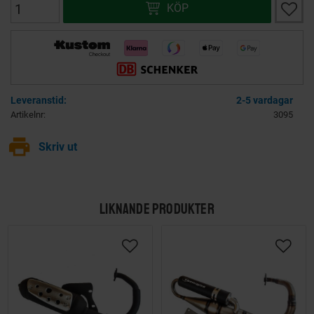
Lägg ti
KÖP
2-5 vardagar
Artikelnr
3095
print
Skriv ut
LIKNANDE PRODUKTER