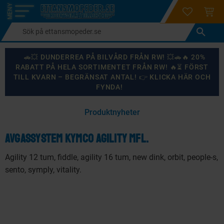
login
ÖNSKELI
KUND
Meny
🚗💥 DUNDERREA PÅ BILVÅRD FRÅN RW! 💥🚗🔥 20%
RABATT PÅ HELA SORTIMENTET FRÅN RW! 🔥⏳ FÖRST
TILL KVARN – BEGRÄNSAT ANTAL! 👉 KLICKA HÄR OCH
FYNDA!
×
Produktnyheter
KANSKE NÅGON AV DESSA PRODUKTER KAN INTRESSERA
DIG?
Avgassystem Kymco Agility mfl.
Agility 12 tum, fiddle, agility 16 tum, new dink, orbit, people-s,
sento, symply, vitality.
87
%