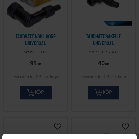
Tändhatt NGK LB05F
Tändhatt Bakelit
Universal
Universal
13-808
02-57-401
95
40
KR
KR
2-5 vardagar
2-5 vardagar
KÖP
KÖP