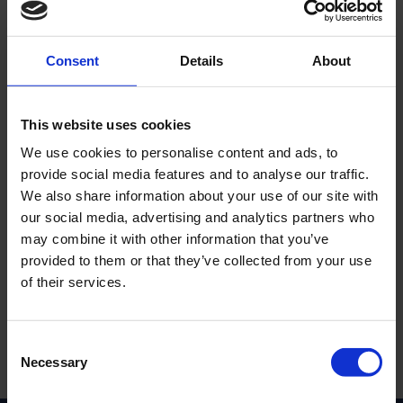
Consent
Details
About
This website uses cookies
Tändkabel 5mm
Tändkabel 7mm
Universal
Universal
We use cookies to personalise content and ads, to
provide social media features and to analyse our traffic.
T020-05-34-101
T048-05-34-201
We also share information about your use of our site with
29
29
KR
KR
our social media, advertising and analytics partners who
may combine it with other information that you’ve
2-5 vardagar
2-5 vardagar
provided to them or that they’ve collected from your use
of their services.
KÖP
KÖP
C
Necessary
o
Inga produkter hittades.
n