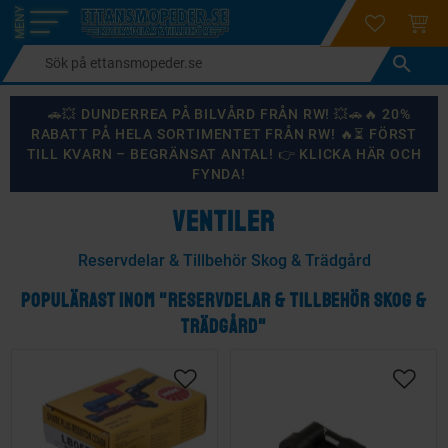
login
ÖNSKELI
KUND
Meny
🚗💥 DUNDERREA PÅ BILVÅRD FRÅN RW! 💥🚗🔥 20%
RABATT PÅ HELA SORTIMENTET FRÅN RW! 🔥⏳ FÖRST
TILL KVARN – BEGRÄNSAT ANTAL! 👉 KLICKA HÄR OCH
FYNDA!
VENTILER
Reservdelar & Tillbehör Skog & Trädgård
POPULÄRAST INOM "RESERVDELAR & TILLBEHÖR SKOG &
TRÄDGÅRD"