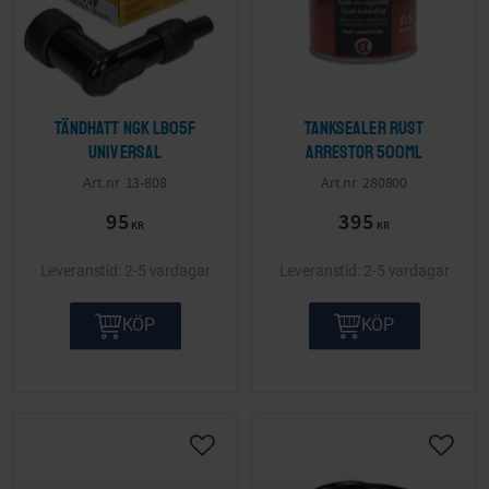
Tändhatt NGK LB05F
Tanksealer Rust
Universal
arrestor 500ml
13-808
280800
95
395
KR
KR
2-5 vardagar
2-5 vardagar
KÖP
KÖP