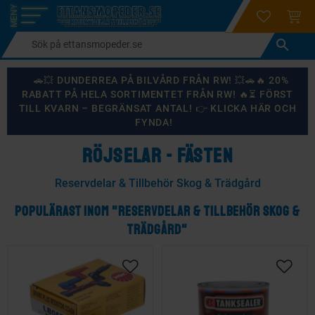
login
ÖNSKELI
KUND
Meny
🚗💥 DUNDERREA PÅ BILVÅRD FRÅN RW! 💥🚗🔥 20%
RABATT PÅ HELA SORTIMENTET FRÅN RW! 🔥⏳ FÖRST
TILL KVARN – BEGRÄNSAT ANTAL! 👉 KLICKA HÄR OCH
FYNDA!
RÖJSELAR - FÄSTEN
Reservdelar & Tillbehör Skog & Trädgård
POPULÄRAST INOM "RESERVDELAR & TILLBEHÖR SKOG &
TRÄDGÅRD"