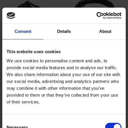
Consent
Details
About
Tändhatt Bakelit
Tändkabel 5mm
Universal
Universal
This website uses cookies
02-57-401
T020-05-34-101
We use cookies to personalise content and ads, to
40
29
provide social media features and to analyse our traffic.
KR
KR
We also share information about your use of our site with
2-5 vardagar
2-5 vardagar
our social media, advertising and analytics partners who
may combine it with other information that you’ve
KÖP
KÖP
provided to them or that they’ve collected from your use
of their services.
Inga produkter hittades.
C
Necessary