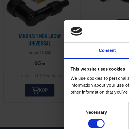
Tändhatt NGK LB05F
Tändhatt Bake
Universal
Universal
Consent
13-808
02-57-40
95
40
KR
KR
This website uses cookies
2-5 vardagar
2-5 va
We use cookies to personalis
information about your use of
KÖP
KÖP
other information that you’ve
C
Necessary
o
n
s