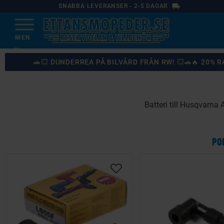
local_shipping
SNABBA LEVERANSER - 2-5 DAGAR
🚗💥 DUNDERREA PÅ BILVÅRD FRÅN RW! 💥🚗🔥 20%
Batteri till Husqvarn
PO