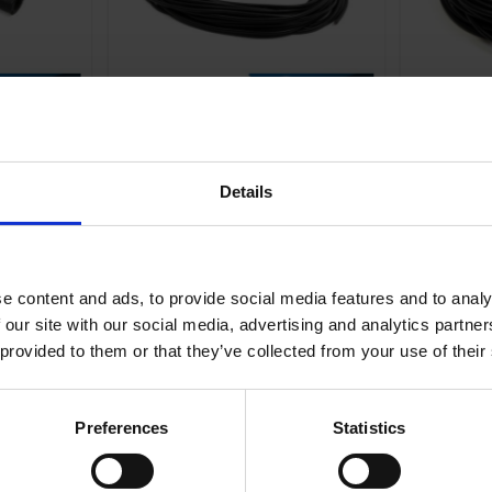
lit
Tändkabel 5mm Universal
Tändka
T020-05-34-101
Details
1
29
KR
rdagar
2-5 vardagar
e content and ads, to provide social media features and to analy
 our site with our social media, advertising and analytics partn
KÖP
 provided to them or that they’ve collected from your use of their
Preferences
Statistics
Inga produkter hittades.