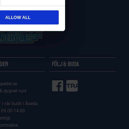
ALLOW ALL
ider
Följ & Buda
peder.se
 & dygnet runt
 i vår butik i Åseda
 09.00-14.00
enligt
kommelse.