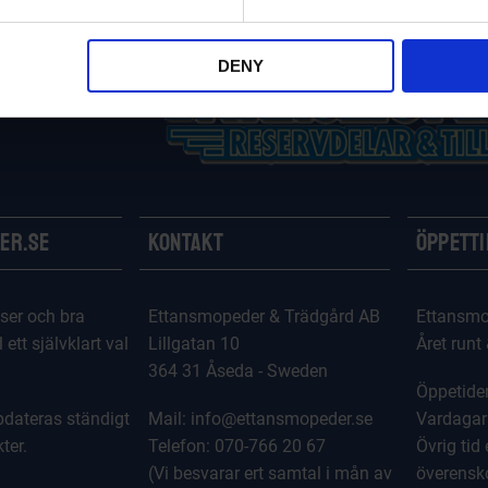
DENY
er.se
Kontakt
Öppett
ser och bra
Ettansmopeder & Trädgård AB
Ettansmo
l ett självklart val
Lillgatan 10
Året runt
364 31 Åseda - Sweden
Öppetider
dateras ständigt
Mail: info@ettansmopeder.se
Vardagar
ter.
Telefon: 070-766 20 67
Övrig tid 
(Vi besvarar ert samtal i mån av
överens