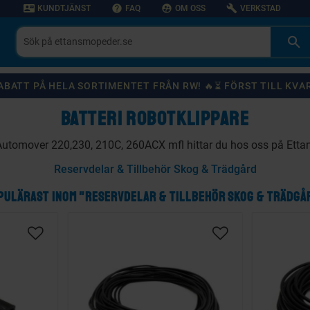
contact_mail
help
supervised_user_circle
build
KUNDTJÄNST
FAQ
OM OSS
VERKSTAD
 RABATT PÅ HELA SORTIMENTET FRÅN RW! 🔥⏳ FÖRST TILL KVA
BATTERI ROBOTKLIPPARE
a Automover 220,230, 210C, 260ACX mfl hittar du hos oss på Ett
Reservdelar & Tillbehör Skog & Trädgård
PULÄRAST INOM "RESERVDELAR & TILLBEHÖR SKOG & TRÄDGÅ