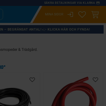
payment
SÄKRA BETALNINGAR VIA KLARNA
login
ÖNSKELISTA
KUNDVA
RN – BEGRÄNSAT ANTAL! 👉 KLICKA HÄR OCH FYNDA!
ansmopeder & Trädgård.
RD"