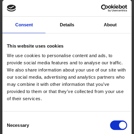
Consent
Details
About
This website uses cookies
Tändkabel 5mm
Tändkabel 7mm
We use cookies to personalise content and ads, to
Universal
Universal
provide social media features and to analyse our traffic.
T020-05-34-101
T048-05-34-201
We also share information about your use of our site with
our social media, advertising and analytics partners who
29
29
KR
KR
may combine it with other information that you’ve
provided to them or that they’ve collected from your use
2-5 vardagar
2-5 vardagar
of their services.
KÖP
KÖP
C
Necessary
o
n