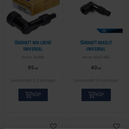
Tändhatt NGK LB05F
Tändhatt Bakelit
Universal
Universal
13-808
02-57-401
95
40
KR
KR
2-5 vardagar
2-5 vardagar
KÖP
KÖP