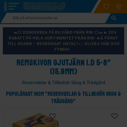
login
ÖNSKELI
KUND
Meny
🚗💥 DUNDERREA PÅ BILVÅRD FRÅN RW! 💥🚗🔥 20%
RABATT PÅ HELA SORTIMENTET FRÅN RW! 🔥⏳ FÖRST
TILL KVARN – BEGRÄNSAT ANTAL! 👉 KLICKA HÄR OCH
FYNDA!
REMSKIVOR GJUTJÄRN I.D 5-8"
(15.9MM)
Reservdelar & Tillbehör Skog & Trädgård
POPULÄRAST INOM "RESERVDELAR & TILLBEHÖR SKOG &
TRÄDGÅRD"