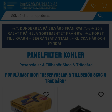
login
ÖNSKELI
KUND
Meny
🚗💥 DUNDERREA PÅ BILVÅRD FRÅN RW! 💥🚗🔥 20%
RABATT PÅ HELA SORTIMENTET FRÅN RW! 🔥⏳ FÖRST
TILL KVARN – BEGRÄNSAT ANTAL! 👉 KLICKA HÄR OCH
FYNDA!
PANELFILTER KOHLER
Reservdelar & Tillbehör Skog & Trädgård
POPULÄRAST INOM "RESERVDELAR & TILLBEHÖR SKOG &
TRÄDGÅRD"