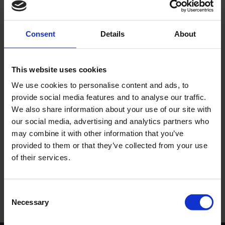
Consent
Details
About
This website uses cookies
Tändkabel 7mm
Kullager 6202 2RSH SKF
Universal
We use cookies to personalise content and ads, to
62022rshskf
provide social media features and to analyse our traffic.
T048-05-34-201
We also share information about your use of our site with
29
75
KR
KR
our social media, advertising and analytics partners who
may combine it with other information that you’ve
2-5 vardagar
2-5 vardagar
provided to them or that they’ve collected from your use
of their services.
KÖP
KÖP
C
Necessary
o
Inga produkter hittades.
n