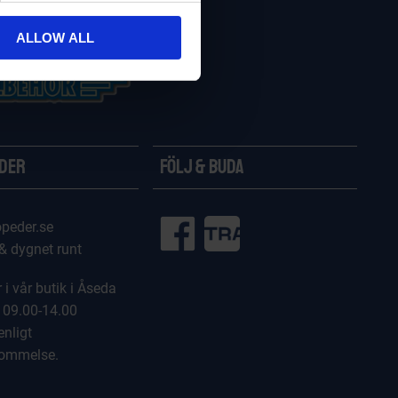
ALLOW ALL
ider
Följ & Buda
peder.se
 & dygnet runt
 i vår butik i Åseda
 09.00-14.00
enligt
kommelse.