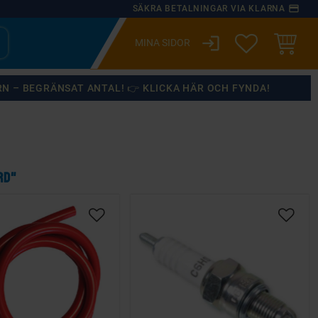
payment
SÄKRA BETALNINGAR VIA KLARNA
login
ÖNSKELISTA
KUNDVA
RN – BEGRÄNSAT ANTAL! 👉 KLICKA HÄR OCH FYNDA!
RD"