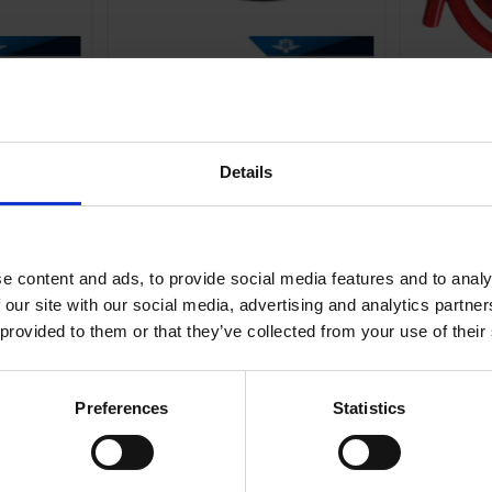
lit
Tändkabel 5mm Universal
Tändkab
T020-05-34-101
1
Details
29
KR
rdagar
2-5 vardagar
e content and ads, to provide social media features and to analy
 our site with our social media, advertising and analytics partn
KÖP
 provided to them or that they’ve collected from your use of their
Preferences
Statistics
Inga produkter hittades.