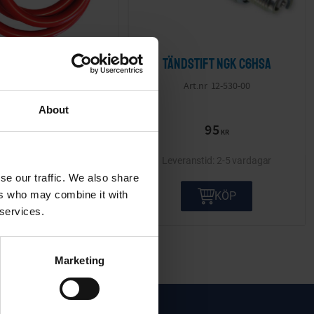
el 7mm röd 1 meter
Tändstift NGK C6HSA
34797
12-530-00
About
59
95
KR
KR
2-5 vardagar
2-5 vardagar
se our traffic. We also share
ers who may combine it with
KÖP
KÖP
 services.
Marketing