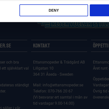
DENY
er.se
Kontakt
Öppett
ser och bra
Ettansmopeder & Trädgård AB
Ettansmo
l ett självklart val
Lillgatan 10
Året runt
364 31 Åseda - Sweden
Öppetider
dateras ständigt
Mail: info@ettansmopeder.se
Vardagar
ter.
Telefon: 070-766 20 67
Övrig tid 
(Vi besvarar ert samtal i mån av
överens
tid vardagar 9.00-14.00)
 säljer i vår