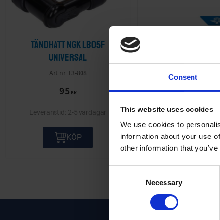
Tändhatt NGK LB05F
Tändhatt Bake
Universal
Universal
13-808
02-57-40
Consent
95
40
KR
KR
This website uses cookies
2-5 vardagar
2-5 va
We use cookies to personalis
information about your use of
KÖP
KÖP
other information that you’ve
C
Necessary
o
n
s
e