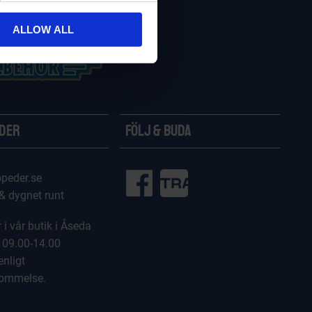
ALLOW ALL
ider
Följ & Buda
peder.se
 & dygnet runt
 i vår butik i Åseda
 09.00-14.00
enligt
kommelse.