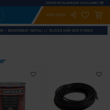
payment
SÄKRA BETALNINGAR VIA KLARNA
login
ÖNSKELISTA
KUNDVA
RN – BEGRÄNSAT ANTAL! 👉 KLICKA HÄR OCH FYNDA!
RD"