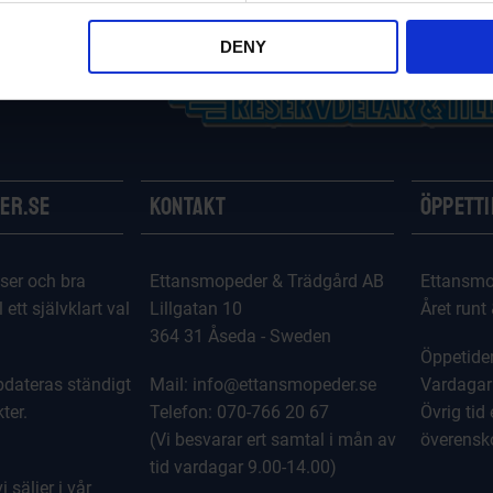
DENY
er.se
Kontakt
Öppett
ser och bra
Ettansmopeder & Trädgård AB
Ettansmo
l ett självklart val
Lillgatan 10
Året runt
364 31 Åseda - Sweden
Öppetider
dateras ständigt
Mail: info@ettansmopeder.se
Vardagar
ter.
Telefon: 070-766 20 67
Övrig tid 
(Vi besvarar ert samtal i mån av
överens
tid vardagar 9.00-14.00)
 säljer i vår