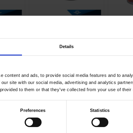
lit
Tändkabel 5mm Universal
Tanksea
T020-05-34-101
1
Details
29
KR
rdagar
2-5 vardagar
e content and ads, to provide social media features and to analy
 our site with our social media, advertising and analytics partn
KÖP
 provided to them or that they’ve collected from your use of their
Preferences
Statistics
Inga produkter hittades.