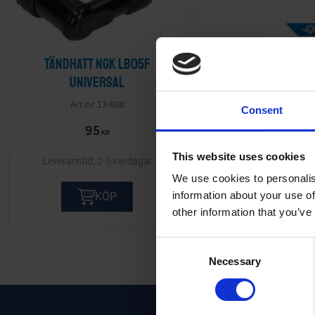
Tändhatt NGK LB05F
Tändhatt Bake
Universal
Universal
13-808
02-57-40
Consent
95
40
KR
KR
This website uses cookies
2-5 vardagar
2-5 va
We use cookies to personalis
information about your use of
KÖP
KÖP
other information that you’ve
C
Necessary
o
n
s
e