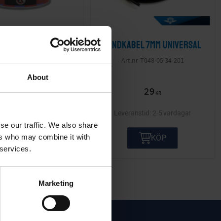
ler Rust arrestor
Tändkabel 7mm Universal
500ml
T048-05-34-201
280800
About
395
29
KR
KR
2-5 vardagar
2-5 vardagar
se our traffic. We also share
ers who may combine it with
KÖP
KÖP
 services.
Marketing