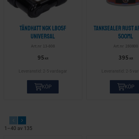
Tändhatt NGK LB05F
Tanksealer Rust 
Universal
500ml
13-808
280800
95
395
KR
KR
2-5 vardagar
2-5 va
KÖP
KÖP
1–
40
av
135