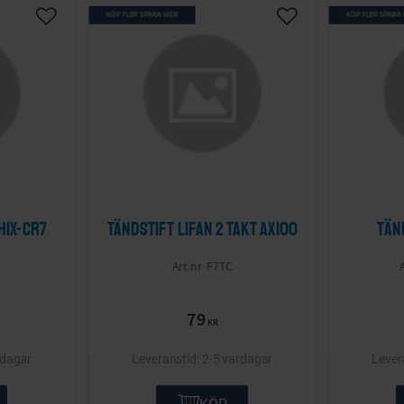
KÖP FLER SPARA MER
KÖP FLER SPARA
Lägg till i önskelista
Lägg till i önskelis
HIX-CR7
Tändstift Lifan 2 takt Ax100
Tän
F7TC
79
KR
rdagar
2-5 vardagar
KÖP