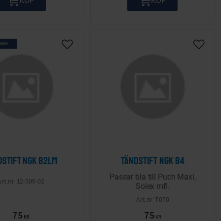
 MER
ta
Lägg till i önskelista
Lägg ti
dstift NGK B2LM
Tändstift NGK B4
Passar bla till Puch Maxi,
12-506-02
Solex mfl.
T070
75
75
KR
KR