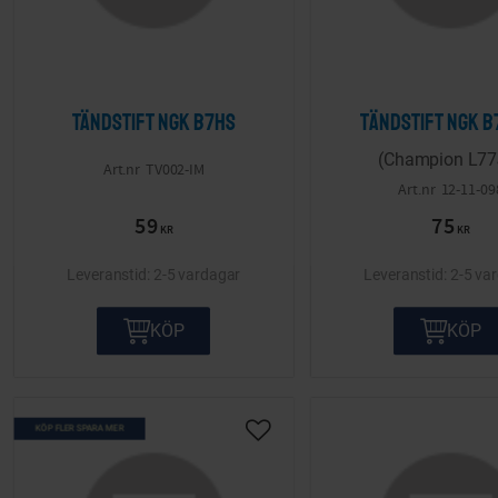
Tändstift NGK B7HS
Tändstift NGK B
(Champion L77
TV002-IM
12-11-09
59
75
KR
KR
2-5 vardagar
2-5 va
KÖP
KÖP
KÖP FLER SPARA MER
Lägg till i önskelista