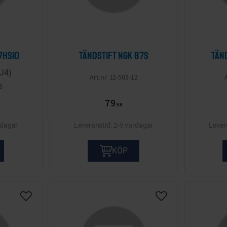
7HS10
Tändstift NGK B7S
Tän
J4)
12-503-12
8
79
KR
rdagar
2-5 vardagar
KÖP
Lägg till i önskelista
Lägg till i önskelis