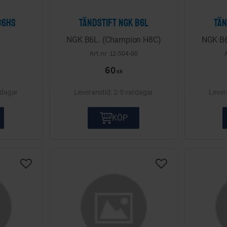
B6HS
Tändstift NGK B6L
Tän
NGK B6L. (Champion H8C)
NGK B6
12-504-00
60
KR
rdagar
2-5 vardagar
KÖP
Lägg till i önskelista
Lägg till i önskelis