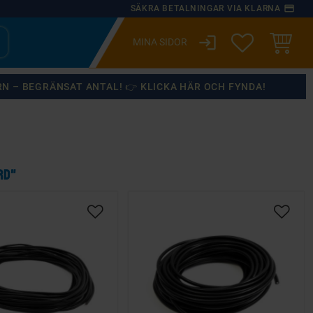
payment
SÄKRA BETALNINGAR VIA KLARNA
login
ÖNSKELISTA
KUNDVA
RN – BEGRÄNSAT ANTAL! 👉 KLICKA HÄR OCH FYNDA!
RD"