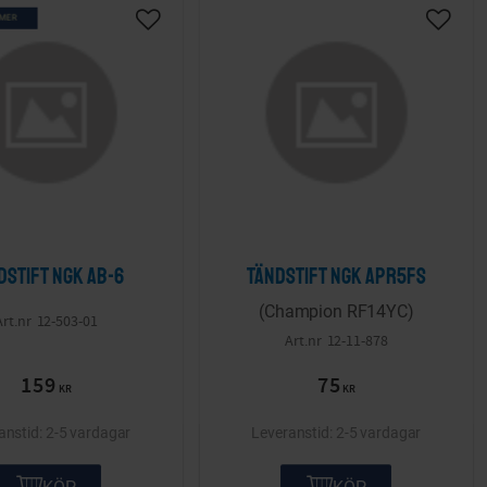
 MER
ta
Lägg till i önskelista
Lägg ti
dstift NGK AB-6
Tändstift NGK APR5FS
(Champion RF14YC)
12-503-01
12-11-878
159
75
KR
KR
2-5 vardagar
2-5 vardagar
KÖP
KÖP