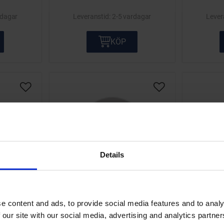
rdagar
2-5 vardagar
KÖP
Lägg till i önskelista
Lägg till i önskelis
Details
B4LM
Tändstift NGK B5ES
Tän
e content and ads, to provide social media features and to analy
 our site with our social media, advertising and analytics partn
ot ett
Passar