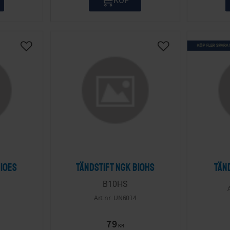
KÖP FLER SPARA
Lägg till i önskelista
Lägg till i önskelis
B10ES
Tändstift NGK B10HS
Tän
B10HS
UN6014
79
KR