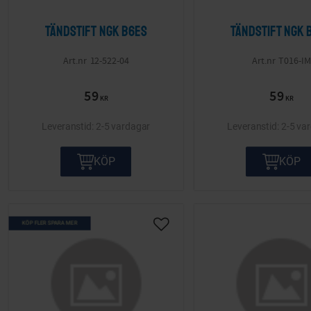
Tändstift NGK B6ES
Tändstift NGK 
12-522-04
T016-IM
59
59
KR
KR
2-5 vardagar
2-5 va
KÖP
KÖP
KÖP FLER SPARA MER
Lägg till i önskelista