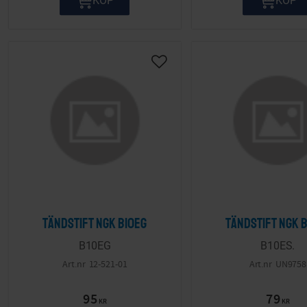
Lägg till i önskelista
Tändstift NGK B10EG
Tändstift NGK 
B10EG
B10ES.
12-521-01
UN9758
95
79
KR
KR