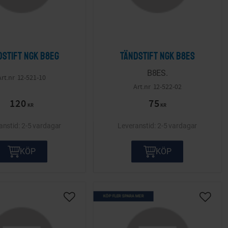
dstift NGK B8EG
Tändstift NGK B8ES
B8ES.
12-521-10
12-522-02
120
75
KR
KR
2-5 vardagar
2-5 vardagar
KÖP
KÖP
KÖP FLER SPARA MER
ta
Lägg till i önskelista
Lägg ti