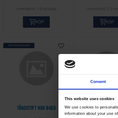
2-5 vardagar
2-5 va
KÖP
KÖP
KÖP FLER SPARA MER
Lägg till i önskelista
Consent
This website uses cookies
Tändstift NGK B4ES
Tändstift NGK 
We use cookies to personalis
information about your use of
Går att byta ut m