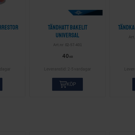
arrestor
Tändhatt Bakelit
Tändka
Universal
02-57-401
40
KR
rdagar
2-5 vardagar
KÖP