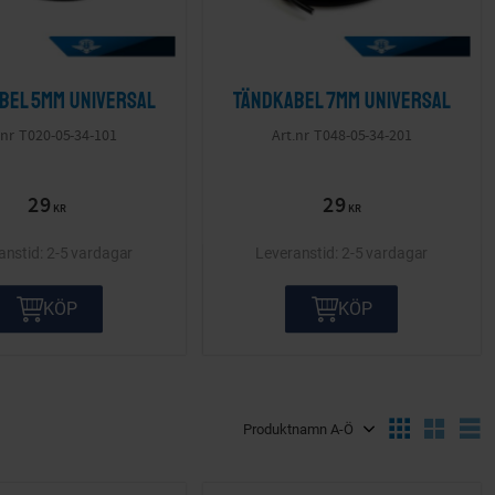
bel 5mm Universal
Tändkabel 7mm Universal
T020-05-34-101
T048-05-34-201
29
29
KR
KR
2-5 vardagar
2-5 vardagar
KÖP
KÖP
Välj sortering
V