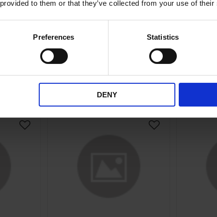
12-522-00
 provided to them or that they’ve collected from your use of their
som heter
gräklip
(C
0
79
Preferences
Statistics
KR
rdagar
2-5 vardagar
KÖP
DENY
Lägg till i önskelista
Lägg till i önskelis