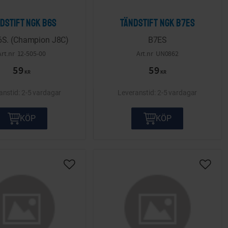
dstift NGK B6S
Tändstift NGK B7ES
S. (Champion J8C)
B7ES
12-505-00
UN0862
59
59
KR
KR
2-5 vardagar
2-5 vardagar
KÖP
KÖP
ta
Lägg till i önskelista
Lägg ti