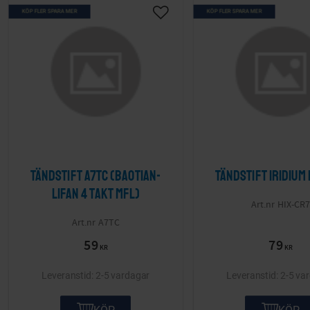
KÖP FLER SPARA MER
KÖP FLER SPARA MER
Lägg till i önskelista
Tändstift A7TC (Baotian-
Tändstift Iridium 
Lifan 4 takt mfl)
HIX-CR7
A7TC
59
79
KR
KR
2-5 vardagar
2-5 va
KÖP
KÖP