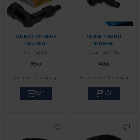
Tändhatt NGK LB05F
Tändhatt Bakelit
Universal
Universal
13-808
02-57-401
95
40
KR
KR
2-5 vardagar
2-5 vardagar
KÖP
KÖP