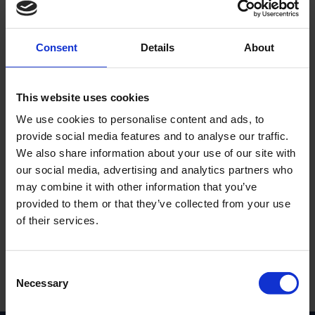
Consent
Details
About
This website uses cookies
Tändkabel 5mm
Tändkabel 7mm
Universal
Universal
We use cookies to personalise content and ads, to
provide social media features and to analyse our traffic.
T020-05-34-101
T048-05-34-201
We also share information about your use of our site with
29
29
KR
KR
our social media, advertising and analytics partners who
may combine it with other information that you’ve
2-5 vardagar
2-5 vardagar
provided to them or that they’ve collected from your use
of their services.
KÖP
KÖP
C
Necessary
o
Inga produkter hittades.
n