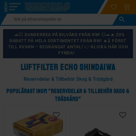
login
ÖNSKELI
KUND
Meny
🚗💥 DUNDERREA PÅ BILVÅRD FRÅN RW! 💥🚗🔥 20%
RABATT PÅ HELA SORTIMENTET FRÅN RW! 🔥⏳ FÖRST
TILL KVARN – BEGRÄNSAT ANTAL! 👉 KLICKA HÄR OCH
FYNDA!
LUFTFILTER ECHO SHINDAIWA
Reservdelar & Tillbehör Skog & Trädgård
POPULÄRAST INOM "RESERVDELAR & TILLBEHÖR SKOG &
TRÄDGÅRD"