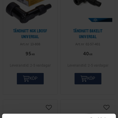
Tändhatt NGK LB05F
Tändhatt Bakelit
Universal
Universal
13-808
02-57-401
95
40
KR
KR
2-5 vardagar
2-5 vardagar
KÖP
KÖP