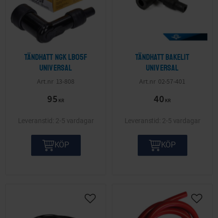
Tändhatt NGK LB05F
Tändhatt Bakelit
Universal
Universal
13-808
02-57-401
95
40
KR
KR
2-5 vardagar
2-5 vardagar
KÖP
KÖP