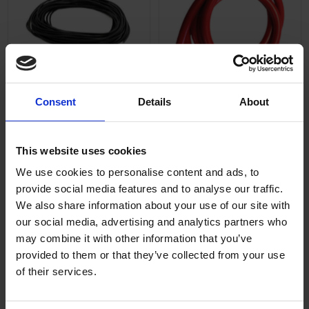
Tändkabel 5mm
Tändkabel 7mm röd 1
Consent
Details
About
Universal
meter
T020-05-34-101
34797
This website uses cookies
29
59
KR
KR
We use cookies to personalise content and ads, to
provide social media features and to analyse our traffic.
2-5 vardagar
2-5 vardagar
We also share information about your use of our site with
our social media, advertising and analytics partners who
KÖP
KÖP
may combine it with other information that you’ve
provided to them or that they’ve collected from your use
of their services.
Inga produkter hittades.