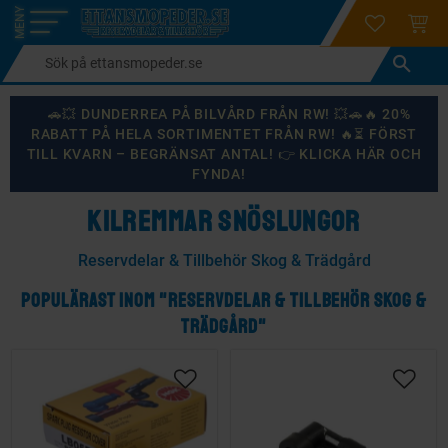
login
ÖNSKELI
KUND
Meny
🚗💥 DUNDERREA PÅ BILVÅRD FRÅN RW! 💥🚗🔥 20%
RABATT PÅ HELA SORTIMENTET FRÅN RW! 🔥⏳ FÖRST
TILL KVARN – BEGRÄNSAT ANTAL! 👉 KLICKA HÄR OCH
FYNDA!
KILREMMAR SNÖSLUNGOR
Reservdelar & Tillbehör Skog & Trädgård
POPULÄRAST INOM "RESERVDELAR & TILLBEHÖR SKOG &
TRÄDGÅRD"