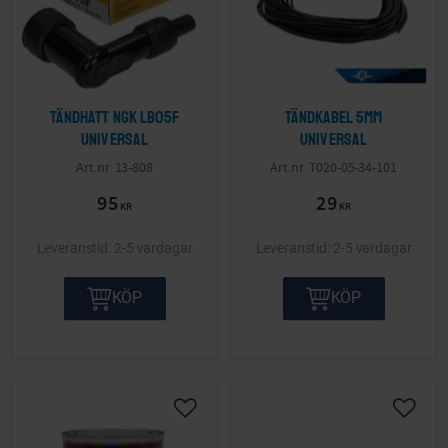
Tändhatt NGK LB05F
Tändkabel 5mm
Universal
Universal
13-808
T020-05-34-101
95
29
KR
KR
2-5 vardagar
2-5 vardagar
KÖP
KÖP