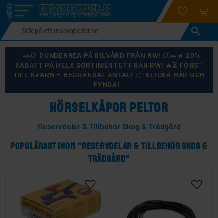
login
ÖNSKELI
KUND
Meny
🚗💥 DUNDERREA PÅ BILVÅRD FRÅN RW! 💥🚗🔥 20%
RABATT PÅ HELA SORTIMENTET FRÅN RW! 🔥⏳ FÖRST
TILL KVARN – BEGRÄNSAT ANTAL! 👉 KLICKA HÄR OCH
FYNDA!
HÖRSELKÅPOR PELTOR
Reservdelar & Tillbehör Skog & Trädgård
POPULÄRAST INOM "RESERVDELAR & TILLBEHÖR SKOG &
TRÄDGÅRD"