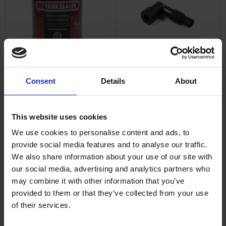
Tanksealer Rust
Tändhatt Bakelit
Consent
Details
About
arrestor 500ml
Universal
280800
02-57-401
395
40
This website uses cookies
KR
KR
We use cookies to personalise content and ads, to
2-5 vardagar
2-5 vardagar
provide social media features and to analyse our traffic.
We also share information about your use of our site with
KÖP
KÖP
our social media, advertising and analytics partners who
may combine it with other information that you’ve
provided to them or that they’ve collected from your use
of their services.
Inga produkter hittades.