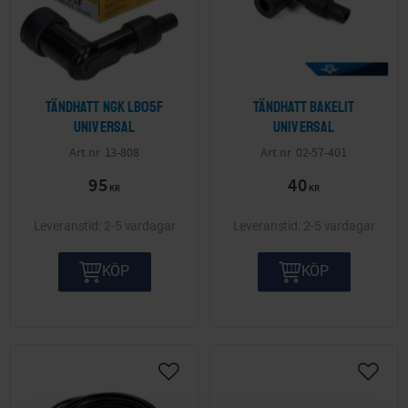
Tändhatt NGK LB05F
Tändhatt Bakelit
Universal
Universal
13-808
02-57-401
95
40
KR
KR
2-5 vardagar
2-5 vardagar
KÖP
KÖP