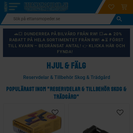
login
ÖNSKELI
KUND
Meny
🚗💥 DUNDERREA PÅ BILVÅRD FRÅN RW! 💥🚗🔥 20%
RABATT PÅ HELA SORTIMENTET FRÅN RW! 🔥⏳ FÖRST
TILL KVARN – BEGRÄNSAT ANTAL! 👉 KLICKA HÄR OCH
FYNDA!
HJUL & FÄLG
Reservdelar & Tillbehör Skog & Trädgård
POPULÄRAST INOM "RESERVDELAR & TILLBEHÖR SKOG &
TRÄDGÅRD"