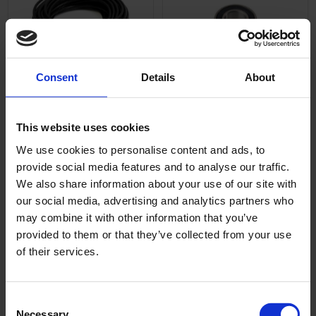
Consent
Details
About
Tändkabel 7mm
Kullager 6202 2RSH SKF
Universal
62022rshskf
This website uses cookies
T048-05-34-201
We use cookies to personalise content and ads, to
29
75
provide social media features and to analyse our traffic.
KR
KR
We also share information about your use of our site with
2-5 vardagar
2-5 vardagar
our social media, advertising and analytics partners who
may combine it with other information that you’ve
KÖP
KÖP
provided to them or that they’ve collected from your use
of their services.
Inga produkter hittades.
C
Necessary