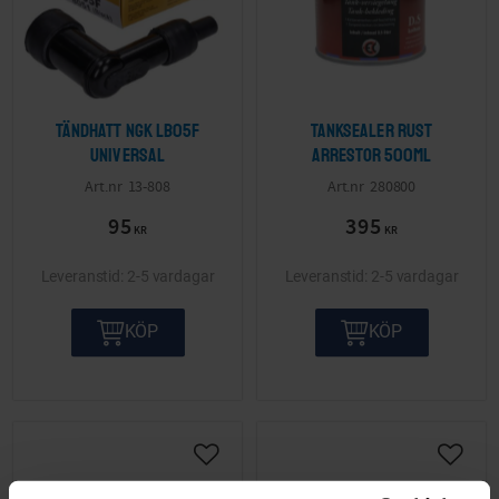
Tändhatt NGK LB05F
Tanksealer Rust
Universal
arrestor 500ml
13-808
280800
95
395
KR
KR
2-5 vardagar
2-5 vardagar
KÖP
KÖP