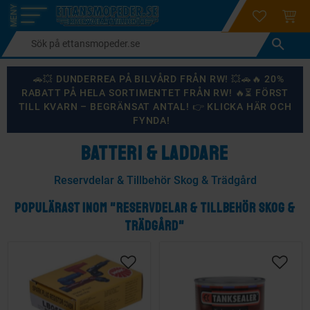
login
ÖNSKELI
KUND
Meny
🚗💥 DUNDERREA PÅ BILVÅRD FRÅN RW! 💥🚗🔥 20%
RABATT PÅ HELA SORTIMENTET FRÅN RW! 🔥⏳ FÖRST
TILL KVARN – BEGRÄNSAT ANTAL! 👉 KLICKA HÄR OCH
FYNDA!
BATTERI & LADDARE
Reservdelar & Tillbehör Skog & Trädgård
POPULÄRAST INOM "RESERVDELAR & TILLBEHÖR SKOG &
TRÄDGÅRD"