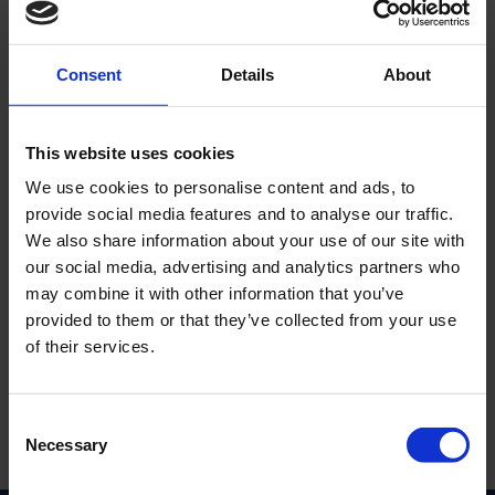
Consent
Details
About
This website uses cookies
Tändhatt Bakelit
Tändkabel 5mm
Universal
Universal
We use cookies to personalise content and ads, to
provide social media features and to analyse our traffic.
02-57-401
T020-05-34-101
We also share information about your use of our site with
40
29
KR
KR
our social media, advertising and analytics partners who
may combine it with other information that you’ve
2-5 vardagar
2-5 vardagar
provided to them or that they’ve collected from your use
of their services.
KÖP
KÖP
C
Necessary
o
Inga produkter hittades.
n