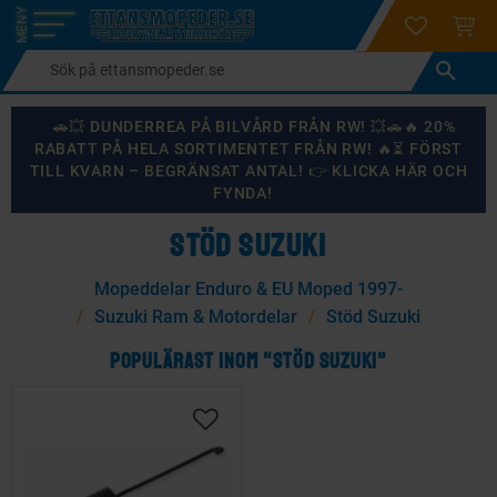
login
ÖNSKELI
KUND
Meny
🚗💥 DUNDERREA PÅ BILVÅRD FRÅN RW! 💥🚗🔥 20%
RABATT PÅ HELA SORTIMENTET FRÅN RW! 🔥⏳ FÖRST
TILL KVARN – BEGRÄNSAT ANTAL! 👉 KLICKA HÄR OCH
FYNDA!
STÖD SUZUKI
Mopeddelar Enduro & EU Moped 1997-
Suzuki Ram & Motordelar
Stöd Suzuki
POPULÄRAST INOM "STÖD SUZUKI"