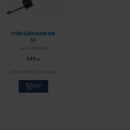
Stödfjäder Suzuki RMX
50
RM05010
249
KR
2-5 vardagar
KÖP