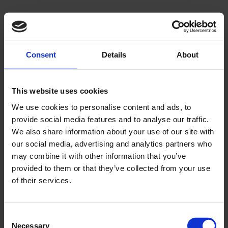
Lägg till i önskelista
Consent
Details
About
This website uses cookies
We use cookies to personalise content and ads, to
provide social media features and to analyse our traffic.
Stödfjäder Suzuki RMX
We also share information about your use of our site with
50
our social media, advertising and analytics partners who
Suzuki RMX 50
may combine it with other information that you’ve
RM05010
provided to them or that they’ve collected from your use
249
of their services.
KR
2-5 vardagar
C
Necessary
o
KÖP