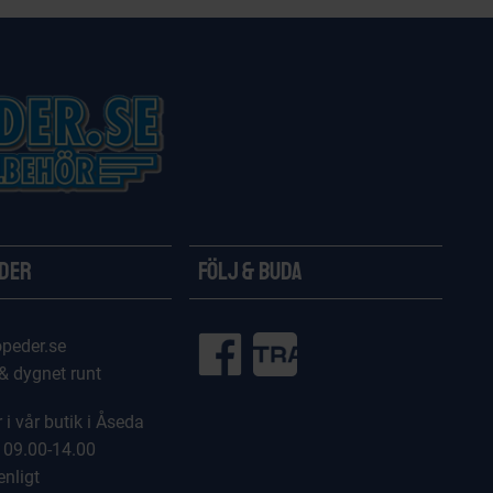
ider
Följ & Buda
peder.se
 & dygnet runt
 i vår butik i Åseda
 09.00-14.00
enligt