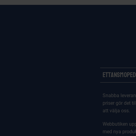
i
o
n
Ettansmoped
Snabba leveran
priser gör det til
att välja oss.
Webbutiken upp
med nya produk