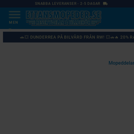
local_shipping
SNABBA LEVERANSER - 2-5 DAGAR
🚗💥 DUNDERREA PÅ BILVÅRD FRÅN RW! 💥🚗🔥 20%
Mopeddelar