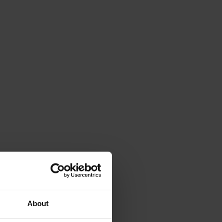
About
ta