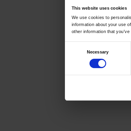
This website uses cookies
We use cookies to personalis
information about your use of
other information that you’ve
C
Necessary
o
n
s
e
n
t
S
e
l
e
c
t