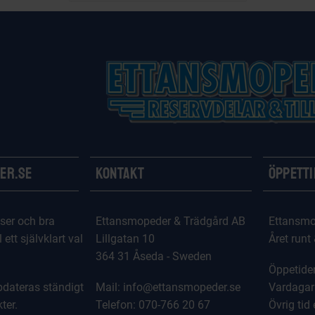
er.se
Kontakt
Öppett
ser och bra
Ettansmopeder & Trädgård AB
Ettansmo
l ett självklart val
Lillgatan 10
Året runt
364 31 Åseda - Sweden
Öppetider
dateras ständigt
Mail: info@ettansmopeder.se
Vardagar
ter.
Telefon: 070-766 20 67
Övrig tid 