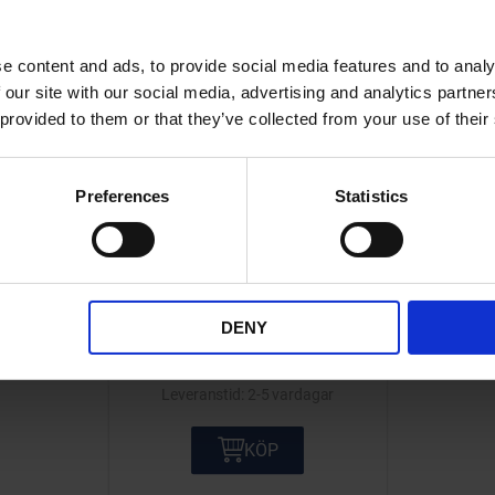
e content and ads, to provide social media features and to analy
 our site with our social media, advertising and analytics partn
 provided to them or that they’ve collected from your use of their
Preferences
Statistics
Tänddelsguide Noris mfl.
Tänddelsguide på Noris
tändsystem mfl.
LR007-60-24-501
DENY
195
KR
2-5 vardagar
KÖP