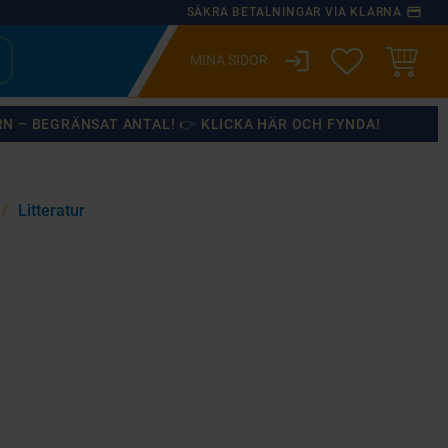
payment
SÄKRA BETALNINGAR VIA KLARNA
login
ÖNSKELISTA
KUNDVA
RN – BEGRÄNSAT ANTAL! 👉 KLICKA HÄR OCH FYNDA!
Litteratur