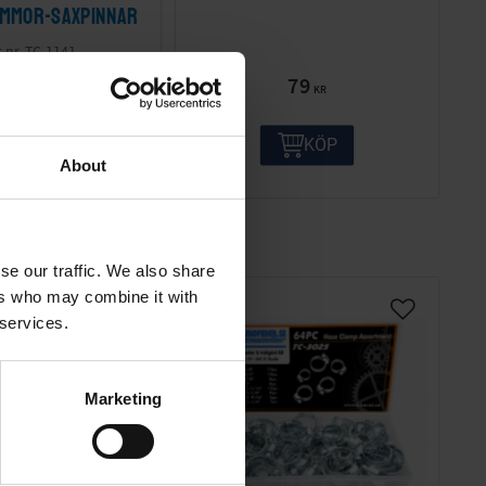
mmor-Saxpinnar
TC-1141
474
79
KR
KR
KÖP
KÖP
About
se our traffic. We also share
ers who may combine it with
 services.
39
%
Marketing