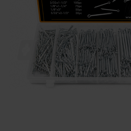
Solglasögon 5
Montage/Arbetshandske
Hanvo PE304 1 par
solnr50
ETH01m
125
20
KR
KR
KÖP
KÖP