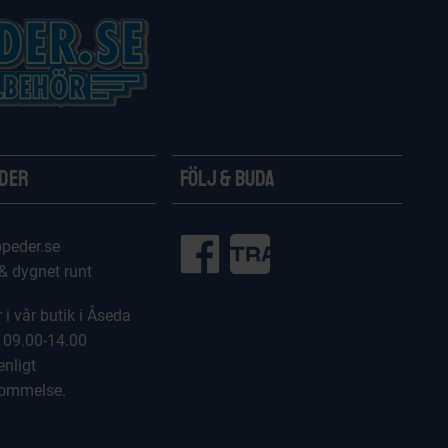
ider
Följ & Buda
peder.se
 & dygnet runt
 i vår butik i Åseda
 09.00-14.00
enligt
kommelse.