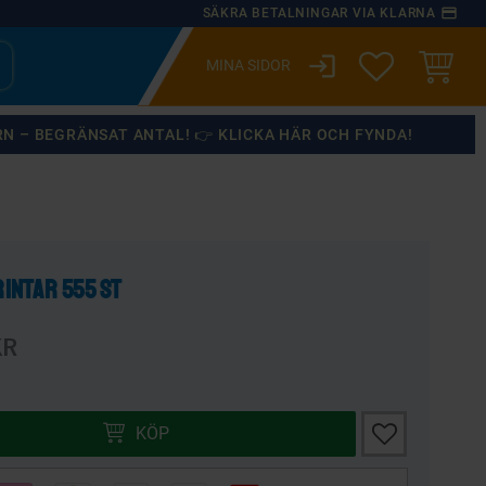
payment
SÄKRA BETALNINGAR VIA KLARNA
login
ÖNSKELISTA
KUNDVA
RN – BEGRÄNSAT ANTAL! 👉 KLICKA HÄR OCH FYNDA!
×
intar 555 st
:
arie pris:
R
Lägg till i önsk
KÖP