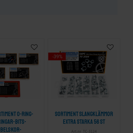
39
%
rtiment O-ring-
Sortiment Slangklämmor
ingar-Bits-
extra starka 56 st
abelskor-
TC-3124