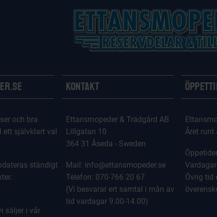
er.se
Kontakt
Öppett
ser och bra
Ettansmopeder & Trädgård AB
Ettansmo
l ett självklart val
Lillgatan 10
Året runt
364 31 Åseda - Sweden
Öppetider
dateras ständigt
Mail: info@ettansmopeder.se
Vardagar
ter.
Telefon: 070-766 20 67
Övrig tid 
(Vi besvarar ert samtal i mån av
överens
tid vardagar 9.00-14.00)
 säljer i vår