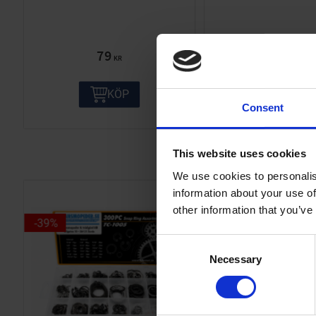
79
25
KR
KR
KÖP
KÖP
Consent
This website uses cookies
We use cookies to personalis
information about your use of
other information that you’ve
39
%
39
%
C
Necessary
o
n
s
e