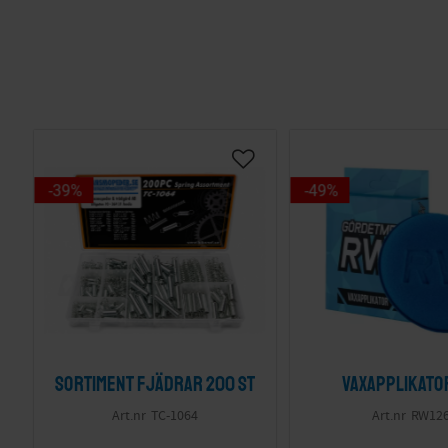
39
%
49
%
Sortiment fjädrar 200 st
Vaxapplikato
TC-1064
RW12