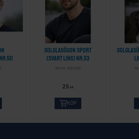
on
Solglasögon sport
Solglasö
 nr.50
(svart lins) nr.53
l
0
solnr53
25
KR
KÖP