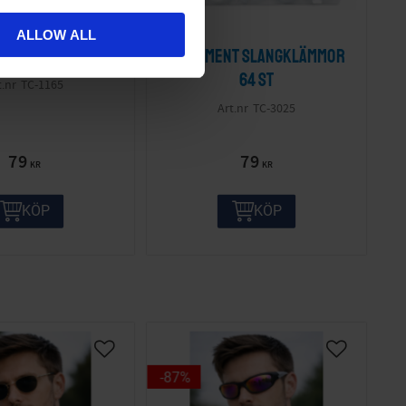
ALLOW ALL
ent Bits 60 st
Sortiment Slangklämmor
64 st
TC-1165
TC-3025
79
79
KR
KR
KÖP
KÖP
87
%