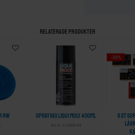
RELATERADE PRODUKTER
39
%
r RW
Sprayvax Liqui Moly 400ml
6 st So
Låsr
6
17-2000-91
K