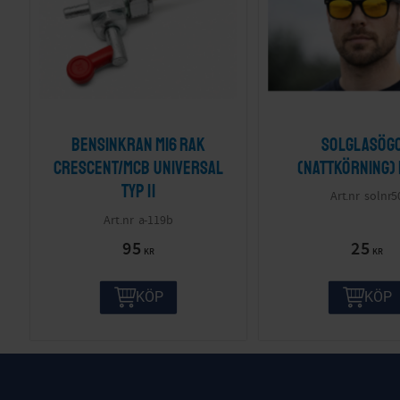
Bensinkran M16 Rak
Solglasög
Crescent/MCB Universal
(nattkörning)
Typ II
solnr5
a-119b
95
25
KR
KR
KÖP
KÖP