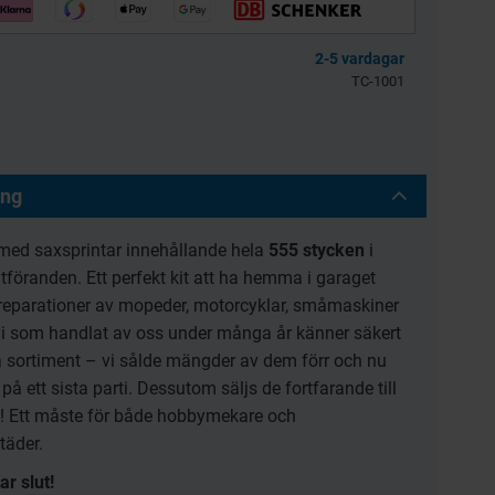
llkol 2.5kg
Bensinfilter rund
transparent 6mm
2-5 vardagar
Universal
TC-1001
3256-203601
BES039-04-54-301
39
30
KR
KR
ing
KÖP
KÖP
 med saxsprintar innehållande hela
555 stycken
i
utföranden. Ett perfekt kit att ha hemma i garaget
r reparationer av mopeder, motorcyklar, småmaskiner
Ni som handlat av oss under många år känner säkert
 sortiment – vi sålde mängder av dem förr och nu
 på ett sista parti. Dessutom säljs de fortfarande till
 Ett måste för både hobbymekare och
täder.
r slut!