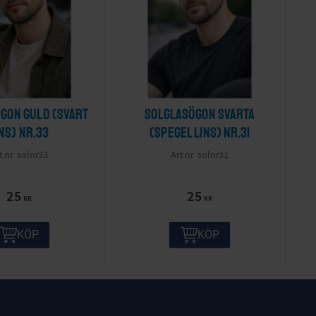
gon guld (svart
Solglasögon svarta
ins) nr.33
(spegel lins) nr.31
solnr33
solnr31
25
25
KR
KR
KÖP
KÖP