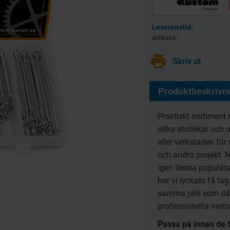
 pack
Trådlösa hörlurar F9
Gri
Bluetooth 5:1
Artikelnr
-2
8720070
print
79
Skriv ut
KR
Produktbeskrivn
KÖP
Praktiskt sortiment
olika storlekar och 
eller verkstaden fö
och andra projekt. 
igen dessa populära
har vi lyckats få tag
samma pris som då!
professionella verks
Passa på innan de ta