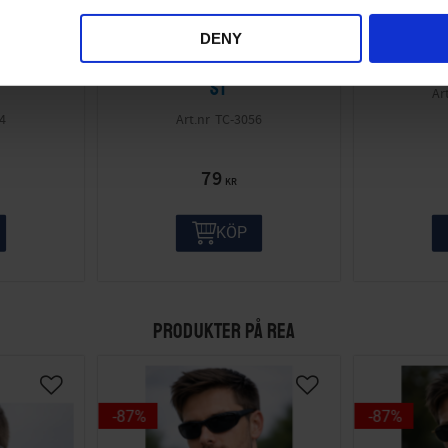
DENY
gar 403
Sortiment Kabelskor 260
Sortim
st
4
TC-3056
79
KR
KÖP
PRODUKTER PÅ REA
87
%
87
%