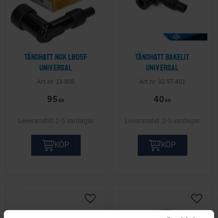
Tändhatt NGK LB05F
Tändhatt Bakelit
Universal
Universal
13-808
02-57-401
95
40
KR
KR
2-5 vardagar
2-5 vardagar
KÖP
KÖP