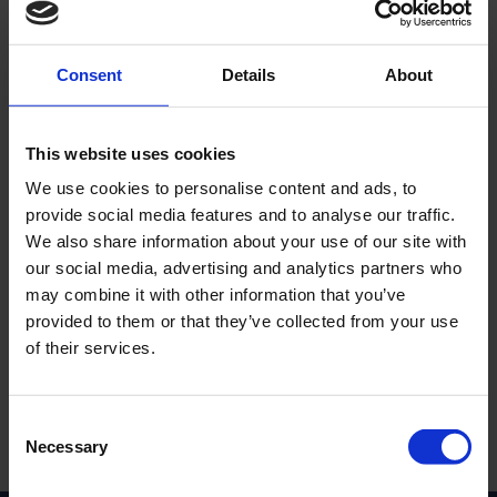
Consent
Details
About
This website uses cookies
Tändkabel 5mm
Tändkabel 7mm
Universal
Universal
We use cookies to personalise content and ads, to
provide social media features and to analyse our traffic.
T020-05-34-101
T048-05-34-201
We also share information about your use of our site with
29
29
KR
KR
our social media, advertising and analytics partners who
may combine it with other information that you’ve
2-5 vardagar
2-5 vardagar
provided to them or that they’ve collected from your use
of their services.
KÖP
KÖP
C
Necessary
o
Inga produkter hittades.
n