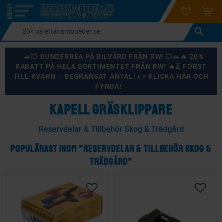
login
ÖNSKELI
KUND
Meny
🚗💥 DUNDERREA PÅ BILVÅRD FRÅN RW! 💥🚗🔥 20%
RABATT PÅ HELA SORTIMENTET FRÅN RW! 🔥⏳ FÖRST
TILL KVARN – BEGRÄNSAT ANTAL! 👉 KLICKA HÄR OCH
FYNDA!
KAPELL GRÄSKLIPPARE
Reservdelar & Tillbehör Skog & Trädgård
POPULÄRAST INOM "RESERVDELAR & TILLBEHÖR SKOG &
TRÄDGÅRD"